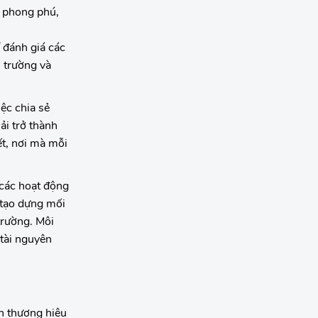
n phong phú,
 đánh giá các
ị trường và
ệc chia sẻ
ải trở thành
ết, nơi mà mỗi
 các hoạt động
 tạo dựng mối
trường. Môi
 tài nguyên
nh thương hiệu