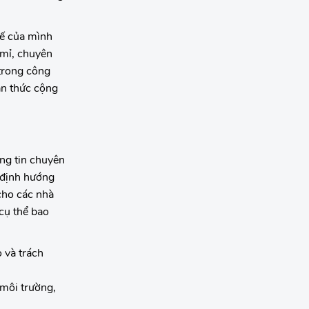
hế của mình
 mỉ, chuyên
 trong công
ận thức cộng
ng tin chuyên
 định hướng
 cho các nhà
cụ thể bao
 và trách
 môi trường,