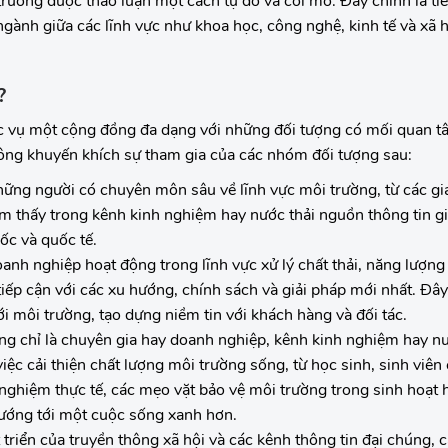
trường được thảo luận một cách tự do và cởi mở. Đây chính là ti
 ngành giữa các lĩnh vực như khoa học, công nghệ, kinh tế và xã
?
c vụ một cộng đồng đa dạng với những đối tượng có mối quan t
ông khuyến khích sự tham gia của các nhóm đối tượng sau:
ững người có chuyên môn sâu về lĩnh vực môi trường, từ các gi
m thấy trong kênh kinh nghiệm hay nước thải nguồn thông tin giá
ốc và quốc tế.
nh nghiệp hoạt động trong lĩnh vực xử lý chất thải, năng lượng t
iếp cận với các xu hướng, chính sách và giải pháp mới nhất. Đây
i môi trường, tạo dựng niềm tin với khách hàng và đối tác.
g chỉ là chuyên gia hay doanh nghiệp, kênh kinh nghiệm hay nư
ệc cải thiện chất lượng môi trường sống, từ học sinh, sinh viên
nghiệm thực tế, các mẹo vặt bảo vệ môi trường trong sinh hoạt 
hướng tới một cuộc sống xanh hơn.
 triển của truyền thông xã hội và các kênh thông tin đại chúng, 