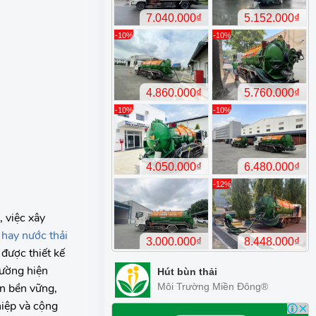
-1
-1
 việc xây
hay nước thải
 được thiết kế
rường hiện
Hút bùn thải
ển bền vững,
Môi Trường Miền Đông®
-1
hiệp và cộng