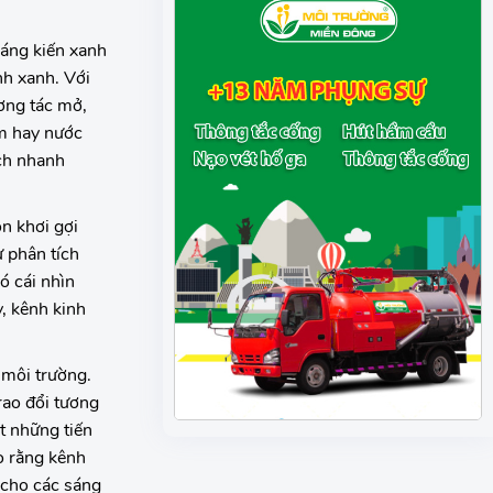
sáng kiến xanh
nh xanh. Với
ơng tác mở,
ệm hay nước
ách nhanh
n khơi gợi
 phân tích
ó cái nhìn
y, kênh kinh
 môi trường.
rao đổi tương
t những tiến
o rằng kênh
 cho các sáng