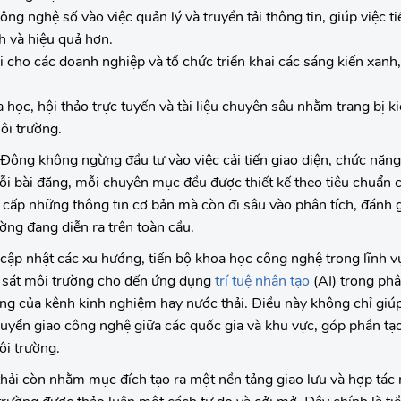
g nghệ số vào việc quản lý và truyền tải thông tin, giúp việc ti
h và hiệu quả hơn.
i cho các doanh nghiệp và tổ chức triển khai các sáng kiến xanh
học, hội thảo trực tuyến và tài liệu chuyên sâu nhằm trang bị ki
ôi trường.
Đông không ngừng đầu tư vào việc cải tiến giao diện, chức năng
i bài đăng, mỗi chuyên mục đều được thiết kế theo tiêu chuẩn 
g cấp những thông tin cơ bản mà còn đi sâu vào phân tích, đánh g
ường đang diễn ra trên toàn cầu.
ập nhật các xu hướng, tiến bộ khoa học công nghệ trong lĩnh v
ám sát môi trường cho đến ứng dụng
trí tuệ nhân tạo
(AI) trong phâ
dung của kênh kinh nghiệm hay nước thải. Điều này không chỉ gi
uyển giao công nghệ giữa các quốc gia và khu vực, góp phần tạo 
ôi trường.
hải còn nhằm mục đích tạo ra một nền tảng giao lưu và hợp tác