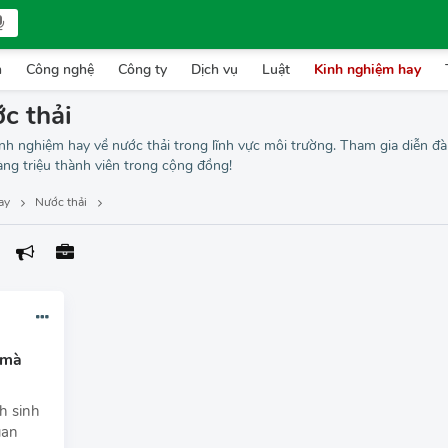
n
Công nghệ
Công ty
Dịch vụ
Luật
Kinh nghiệm hay
c thải
kinh nghiệm hay về nước thải trong lĩnh vực môi trường. Tham gia diễn đ
àng triệu thành viên trong cộng đồng!
ay
Nước thải
 mà
h sinh
uan