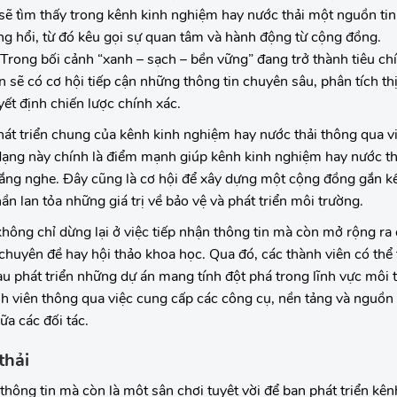
sẽ tìm thấy trong kênh kinh nghiệm hay nước thải một nguồn ti
g hổi, từ đó kêu gọi sự quan tâm và hành động từ cộng đồng.
Trong bối cảnh “xanh – sạch – bền vững” đang trở thành tiêu chí
n sẽ có cơ hội tiếp cận những thông tin chuyên sâu, phân tích th
ết định chiến lược chính xác.
át triển chung của kênh kinh nghiệm hay nước thải thông qua vi
 dạng này chính là điểm mạnh giúp kênh kinh nghiệm hay nước th
 lắng nghe. Đây cũng là cơ hội để xây dựng một cộng đồng gắn k
 lan tỏa những giá trị về bảo vệ và phát triển môi trường.
hông chỉ dừng lại ở việc tiếp nhận thông tin mà còn mở rộng ra
 chuyên đề hay hội thảo khoa học. Qua đó, các thành viên có thể
u phát triển những dự án mang tính đột phá trong lĩnh vực môi 
h viên thông qua việc cung cấp các công cụ, nền tảng và nguồn
ữa các đối tác.
thải
thông tin mà còn là một sân chơi tuyệt vời để bạn phát triển kê