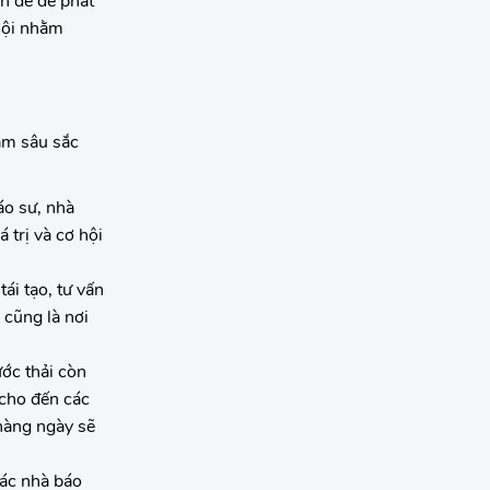
ền đề để phát
 hội nhằm
âm sâu sắc
áo sư, nhà
 trị và cơ hội
ái tạo, tư vấn
 cũng là nơi
ớc thải còn
 cho đến các
hàng ngày sẽ
các nhà báo