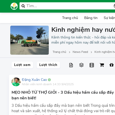
Trang chủ
Bảng tin
Sự kiệ
Kinh nghiệm hay nướ
Kênh thông tin kiến thức - hỏi đáp và 
miễn phí ngay hôm nay để kết nối với h
Trang chủ
News Feed
Kinh nghiệm h
Lượt xem
Lượt thích
Đặng Xuân Cao
Nhân viên kinh doanh
14:33 9/4/2025
MẸO NHỎ TỪ THỢ GIỎI - 3 Dấu hiệu hầm cầu sắp đầy
bạn nên biết!
3 Dấu hiệu hầm cầu sắp đầy mà bạn nên biết Trong quá trìn
hoạt và sản xuất, hệ thống xử lý chất thải đóng vai trò rất q