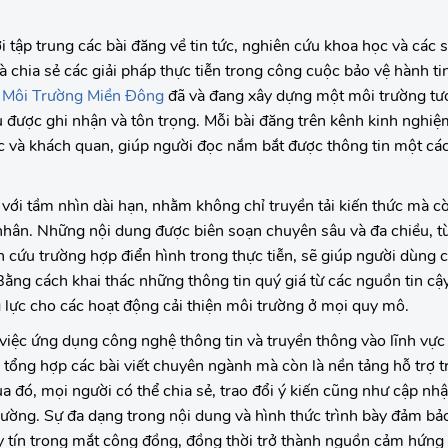
i tập trung các bài đăng về tin tức, nghiên cứu khoa học và các 
à chia sẻ các giải pháp thực tiễn trong công cuộc bảo vệ hành ti
,
Môi Trường Miền Đông
đã và đang xây dựng một môi trường tư
u được ghi nhận và tôn trọng. Mỗi bài đăng trên kênh kinh nghi
ực và khách quan, giúp người đọc nắm bắt được thông tin một c
với tầm nhìn dài hạn, nhằm không chỉ truyền tải kiến thức mà cò
hân. Những nội dung được biên soạn chuyên sâu và đa chiều, từ
 cứu trường hợp điển hình trong thực tiễn, sẽ giúp người dùng c
Bằng cách khai thác những thông tin quý giá từ các nguồn tin cậ
ng lực cho các hoạt động cải thiện môi trường ở mọi quy mô.
việc ứng dụng công nghệ thông tin và truyền thông vào lĩnh vực
 tổng hợp các bài viết chuyên ngành mà còn là nền tảng hỗ trợ t
a đó, mọi người có thể chia sẻ, trao đổi ý kiến cũng như cập nhậ
rường. Sự đa dạng trong nội dung và hình thức trình bày đảm bả
uy tín trong mắt cộng đồng, đồng thời trở thành nguồn cảm hứng