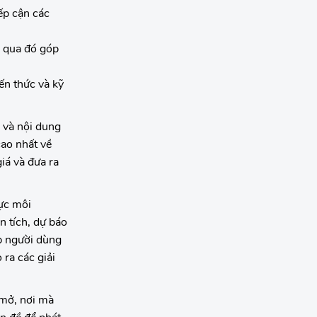
ếp cận các
, qua đó góp
ến thức và kỹ
 và nội dung
cao nhất về
iá và đưa ra
ực môi
n tích, dự báo
úp người dùng
ra các giải
 mở, nơi mà