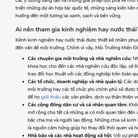
các ý tưởng sáng tạo và những giải pháp đột phá về môi 
triển những dự án hợp tác quốc tế, những sáng kiến liên
hướng đến một tương lai xanh, sạch và bền vững.
Ai nên tham gia kinh nghiệm hay nước thải
Kênh kinh nghiệm hay nước thải được thiết kế nhằm phụ
đến vấn đề môi trường. Chính vì vậy, Môi Trường Miền Đ
Các chuyên gia môi trường và nhà nghiên cứu:
Nh
khoa học cho đến các nhà nghiên cứu độc lập, sẽ tì
trao đổi học thuật với các đồng nghiệp trên toàn qu
Các tổ chức, doanh nghiệp và nhà quản lý:
Các doa
môi trường hay các tổ chức phi chính phủ sẽ được t
để họ
giới thiệu
các sản phẩm, dịch vụ thân thiện vớ
Các cộng đồng dân cư và cá nhân quan tâm:
Khôn
mở rộng cho tất cả những ai có mối quan tâm đến vi
bậc cha mẹ và người lao động. Những chia sẻ kinh 
là nguồn cảm hứng giúp họ thay đổi thói quen và 
Nhà báo và các nhà hoạt động xã hội:
Với sự phát