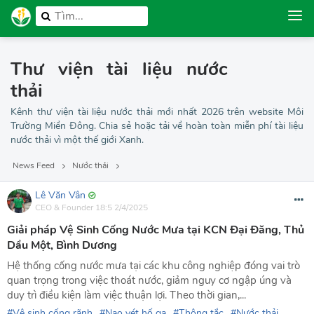
Thư viện tài liệu nước
thải
Kênh thư viện tài liệu nước thải mới nhất 2026 trên website Môi
Trường Miền Đông. Chia sẻ hoặc tải về hoàn toàn miễn phí tài liệu
nước thải vì một thế giới Xanh.
News Feed
Nước thải
Lê Văn Vân
CEO & Founder
18:5 2/4/2025
Giải pháp Vệ Sinh Cống Nước Mưa tại KCN Đại Đăng, Thủ
Dầu Một, Bình Dương
Hệ thống cống nước mưa tại các khu công nghiệp đóng vai trò
quan trọng trong việc thoát nước, giảm nguy cơ ngập úng và
duy trì điều kiện làm việc thuận lợi. Theo thời gian,...
Vệ sinh cống rãnh
Nạo vét hố ga
Thông tắc
Nước thải