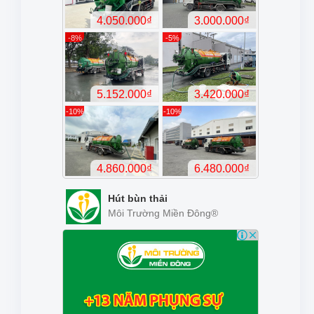
Hút bùn thải
Môi Trường Miền Đông®