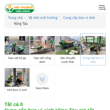
Trang chủ
Vệ sinh môi trường
Cung cấp bùn vi sinh
Vũng Tàu
Nạo vét hố ga
Nạo vét cống
Vận chuyển
Cung cấp bùn vi
rãnh
nước thải
sinh
Xem thêm
Hút bùn vi sinh
Tất cả
0