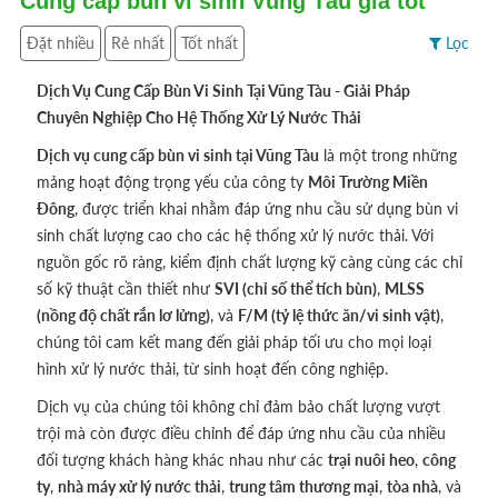
Cung cấp bùn vi sinh Vũng Tàu giá tốt
Đặt nhiều
Rẻ nhất
Tốt nhất
Lọc
Dịch Vụ Cung Cấp Bùn Vi Sinh Tại Vũng Tàu - Giải Pháp
Chuyên Nghiệp Cho Hệ Thống Xử Lý Nước Thải
Dịch vụ cung cấp bùn vi sinh tại Vũng Tàu
là một trong những
mảng hoạt động trọng yếu của công ty
Môi Trường Miền
Đông
, được triển khai nhằm đáp ứng nhu cầu sử dụng bùn vi
sinh chất lượng cao cho các hệ thống xử lý nước thải. Với
nguồn gốc rõ ràng, kiểm định chất lượng kỹ càng cùng các chỉ
số kỹ thuật cần thiết như
SVI (chỉ số thể tích bùn)
,
MLSS
(nồng độ chất rắn lơ lửng)
, và
F/M (tỷ lệ thức ăn/vi sinh vật)
,
chúng tôi cam kết mang đến giải pháp tối ưu cho mọi loại
hình xử lý nước thải, từ sinh hoạt đến công nghiệp.
Dịch vụ của chúng tôi không chỉ đảm bảo chất lượng vượt
trội mà còn được điều chỉnh để đáp ứng nhu cầu của nhiều
đối tượng khách hàng khác nhau như các
trại nuôi heo
,
công
ty
,
nhà máy xử lý nước thải
,
trung tâm thương mại
,
tòa nhà
, và