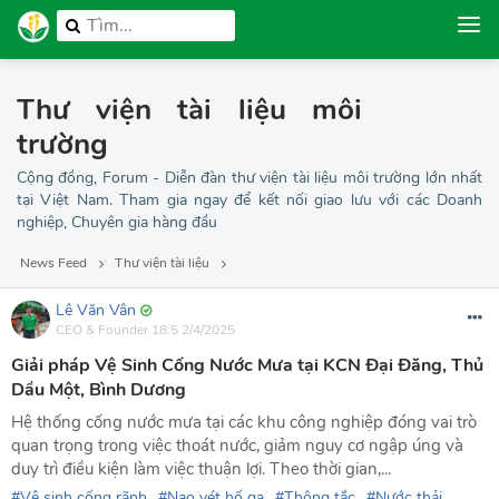
Thư viện tài liệu môi
trường
Cộng đồng, Forum - Diễn đàn thư viện tài liệu môi trường lớn nhất
tại Việt Nam. Tham gia ngay để kết nối giao lưu với các Doanh
nghiệp, Chuyên gia hàng đầu
News Feed
Thư viện tài liệu
Lê Văn Vân
CEO & Founder
18:5 2/4/2025
Giải pháp Vệ Sinh Cống Nước Mưa tại KCN Đại Đăng, Thủ
Dầu Một, Bình Dương
Hệ thống cống nước mưa tại các khu công nghiệp đóng vai trò
quan trọng trong việc thoát nước, giảm nguy cơ ngập úng và
duy trì điều kiện làm việc thuận lợi. Theo thời gian,...
Vệ sinh cống rãnh
Nạo vét hố ga
Thông tắc
Nước thải