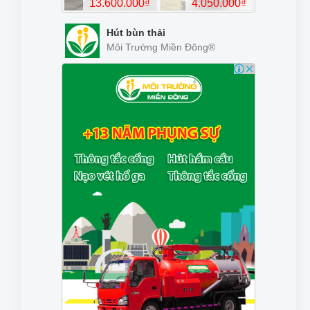
Hút bùn thải
Môi Trường Miền Đông®