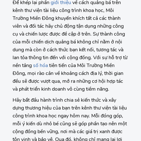
Để khép lại phần
giới thiệu
về cách quảng bá trên
kênh thư viện tài liệu công trình khoa học, Môi
Trường Miền Đông khuyến khích tất cả các thành
viên và đối tác hãy chủ động tận dụng những công
cụ và chiến lược được đề cập ở trên. Sự thành công
của mỗi chiến dịch quảng bá không chỉ nằm ở nội
dung mà còn ở cách thức bạn kết nối, tương tác và
lan tỏa thông tin đến với cộng đồng. Với sự hỗ trợ từ
nền tảng
số hóa
tiên tiến của Môi Trường Miền
Đông, mọi rào cản về khoảng cách địa lý, thời gian
đều sẽ được vượt qua, mở ra những cơ hội hợp tác
và phát triển kinh doanh vô cùng tiềm năng.
Hãy bắt đầu hành trình chia sẻ kiến thức và xây
dựng thương hiệu của bạn trên kênh thư viện tài liệu
công trình khoa học ngay hôm nay. Mỗi đóng góp,
mỗi ý kiến dù nhỏ bé cũng sẽ góp phần tạo nên một
cộng đồng bền vững, nơi mà các giá trị xanh được
tôn vinh và bảo vệ. Qua đó, không chỉ mang lại lợi