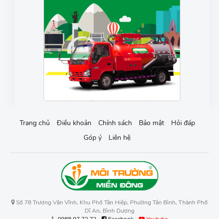
Trang chủ
Điều khoản
Chính sách
Bảo mật
Hỏi đáp
Góp ý
Liên hệ
Số 78 Trương Văn Vĩnh, Khu Phố Tân Hiệp, Phường Tân Bình, Thành Phố
Dĩ An, Bình Dương
0988.97.72.72
-
Facebook
-
Youtube