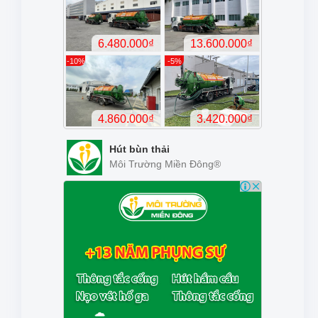
Hút bùn thải
Môi Trường Miền Đông®