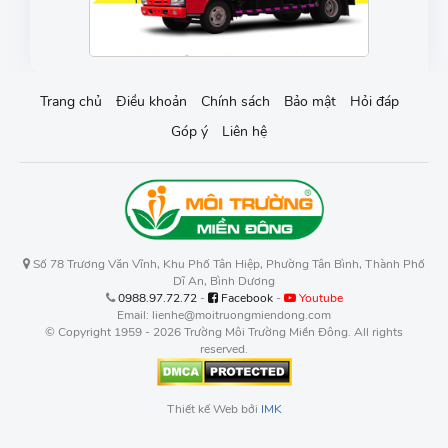
Trang chủ
Điều khoản
Chính sách
Bảo mật
Hỏi đáp
Góp ý
Liên hệ
Số 78 Trương Văn Vĩnh, Khu Phố Tân Hiệp, Phường Tân Bình, Thành Phố
Dĩ An, Bình Dương
0988.97.72.72
-
Facebook
-
Youtube
Email: lienhe@moitruongmiendong.com
© Copyright 1959 - 2026 Trường Môi Trường Miền Đông. All rights
reserved.
Thiết kế Web bởi
IMK