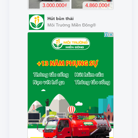
Hút bùn thải
Môi Trường Miền Đông®