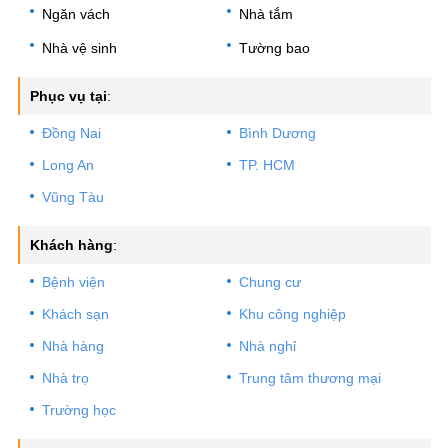
Ngăn vách
Nhà tắm
Cam kết đúng giá không vẽ vời.
Nhà vệ sinh
Tường bao
Phục vụ tại
:
Đồng Nai
Bình Dương
Long An
TP. HCM
Vũng Tàu
Khách hàng
:
Bệnh viện
Chung cư
Khách sạn
Khu công nghiệp
Nhà hàng
Nhà nghỉ
Nhà trọ
Trung tâm thương mại
Trường học