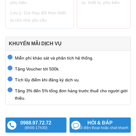
phụ kiện.
tư, thiết bị, phụ kiện
Lưu ý: Giá thay đổi theo thiết
bị chủ nhà yêu cầu
KHUYẾN MÃI DỊCH VỤ
Miễn phí khảo sát và phân tích hệ thống.
Tặng Voucher tới 500k.
Tích lũy điểm khi đăng ký dịch vụ.
Tặng 3% đến 5% tổng đơn hàng trước thuế cho người giới
thiệu.
0988.97.72.72
HỎI & ĐÁP
(8h00-17h30)
Gửi số điện thoại hoặc chat nhanh