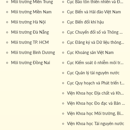
chậm tiến độ.
Môi trường Miền Trung
Cục Bảo tồn thiên nhiên và Đa dạng sinh học
Môi trường Miền Nam
Cục Biển và Hải đảo Việt Nam
Môi trường Hà Nội
Cục Biến đổi khí hậu
1.2 Dịch vụ cải tạo & sửa chữa nhà toàn
diện
Môi trường Đà Nẵng
Cục Chuyển đổi số và Thông tin dữ liệu tài nguyên môi trường
Môi trường TP. HCM
Cục Đăng ký và Dữ liệu thông tin đất đai
Cải tạo và sửa chữa nhà không chỉ là việc nâng cấp,
điều chỉnh kích thước hay kết cấu ngôi nhà mà còn là
Môi trường Bình Dương
Cục Khoáng sản Việt Nam
việc bố trí lại các khu vực nhằm mang lại không gian
Môi trường Đồng Nai
Cục Kiểm soát ô nhiễm môi trường
sống thoáng đãng và thoải mái hơn. Công việc này đòi
Cục Quản lý tài nguyên nước
hỏi đơn vị thi công phải có đầy đủ kiến thức chuyên
môn, am hiểu sâu sắc về kết cấu xây dựng để đảm bảo
Cục Quy hoạch và Phát triển tài nguyên đất
chất lượng và tính thẩm mỹ của công trình.
Viện Khoa học Địa chất và Khoáng sản
Môi Trường Miền Đông, thương hiệu hàng đầu về dịch
Viện Khoa học Đo đạc và Bản đồ
vụ cải tạo & sửa chữa nhà tại TP. HCM, Bình Dương,
Đồng Nai, Vũng Tàu và Long An, được vận hành bởi
Viện Khoa học Môi trường, Biển và Hải đảo
Công ty Môi Trường Miền Đông. Với giá trị cốt lõi và
Viện Khoa học Tài nguyên nước
tầm nhìn chiến lược, chúng tôi luôn thực hiện những