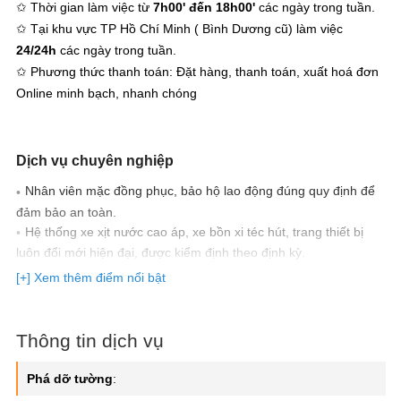
✩ Thời gian làm việc từ
7h00' đến 18h00'
các ngày trong tuần.
✩ Tại khu vực TP Hồ Chí Minh ( Bình Dương cũ) làm việc
24/24h
các ngày trong tuần.
✩ Phương thức thanh toán: Đặt hàng, thanh toán, xuất hoá đơn
Online minh bạch, nhanh chóng
Dịch vụ chuyên nghiệp
Nhân viên mặc đồng phục, bảo hộ lao động đúng quy định để
đảm bảo an toàn.
Hệ thống xe xịt nước cao áp, xe bồn xi téc hút, trang thiết bị
luôn đổi mới hiện đại, được kiểm định theo định kỳ.
Xử lý nhanh gọn, vệ sinh sạch sẽ những vị trí đã làm việc sau
[+] Xem thêm điểm nổi bật
khi thi công.
Hơn 200 chi nhánh thi công và bảo hành tại 63 tỉnh thành (rất
nhanh và tiện lợi).
Thông tin dịch vụ
100% đơn giá dịch vụ đã bao gồm VAT.
Hỗ trợ thanh toán tiền mặt, chuyển khoản, Visa, Momo,
Phá dỡ tường
:
QrCode khi thuê dịch vụ.