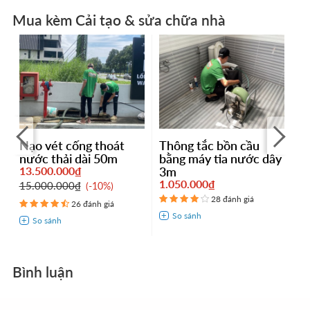
Mua kèm Cải tạo & sửa chữa nhà
t
Nạo vét cống thoát
Thông tắc bồn cầu
T
nước thải dài 50m
bằng máy tia nước dây
m
13.500.000₫
3m
8
1.050.000₫
15.000.000₫
-10%
28 đánh giá
26 đánh giá
Bình luận