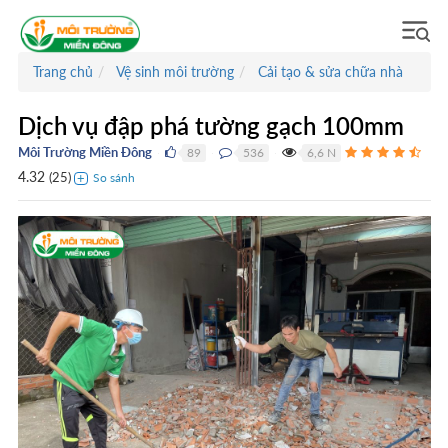
Trang chủ
Vệ sinh môi trường
Cải tạo & sửa chữa nhà
Dịch vụ đập phá tường gạch 100mm
Môi Trường Miền Đông
89
536
6,6 N
●
●
●
4.32
(
25
)