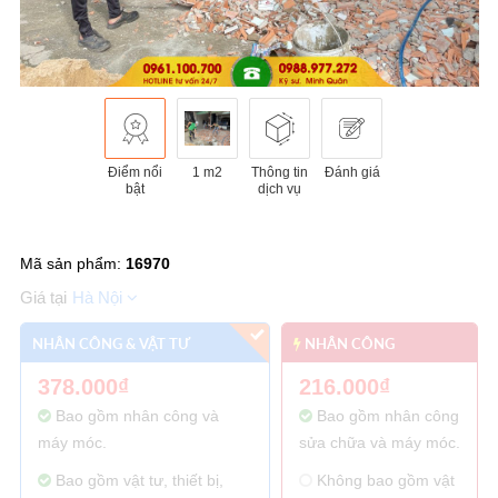
Điểm nổi
1 m2
Thông tin
Đánh giá
bật
dịch vụ
Mã sản phẩm:
16970
Hà Nội
NHÂN CÔNG & VẬT TƯ
NHÂN CÔNG
378.000₫
216.000₫
Bao gồm nhân công và
Bao gồm nhân công
máy móc.
sửa chữa và máy móc.
Bao gồm vật tư, thiết bị,
Không bao gồm vật