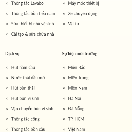
Thông tắc Lavabo
Máy móc thiết bị
Thông tắc bồn tiểu nam
Xe chuyên dụng
Sửa thiết bị nhà vệ sinh
Vật tư
Cải tạo & sửa chữa nhà
Xem thêm (1)
Tải tất cả
Dịch vụ
Sự kiện môi trường
1.1 Dịch vụ đập phá tường gạch 100mm
Hút hầm cầu
Miền Bắc
của Môi Trường Miền Đông
Nước thải dầu mỡ
Miền Trung
Môi Trường Miền Đông tự hào là đơn vị hàng đầu trong
Hút bùn thải
Miền Nam
lĩnh vực cải tạo và sửa chữa công trình, đặc biệt là dịch
Hút bùn vi sinh
Hà Nội
vụ đập phá tường gạch 100mm. Với bề dày kinh
nghiệm lên đến 10 năm trong ngành xây dựng, chúng
Vận chuyển bùn vi sinh
Đà Nẵng
tôi đã thực hiện thành công hàng trăm dự án lớn nhỏ, từ
Thông tắc cống
TP. HCM
nhà phố, nhà xưởng đến các công trình công cộng tại
Thông tắc bồn cầu
Việt Nam
các tỉnh thành trọng điểm như TP. HCM, Bình Dương,