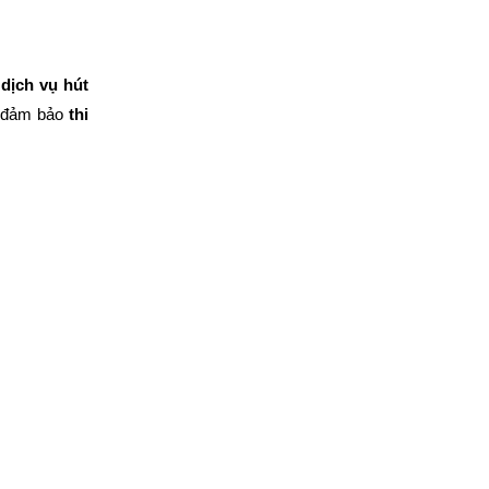
n
dịch vụ hút
t đảm bảo
thi