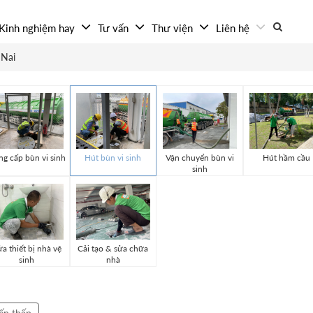
Kinh nghiệm hay
Tư vấn
Thư viện
Liên hệ
 Nai
g cấp bùn vi sinh
Hút bùn vi sinh
Vận chuyển bùn vi
Hút hầm cầu
sinh
a thiết bị nhà vệ
Cải tạo & sửa chữa
sinh
nhà