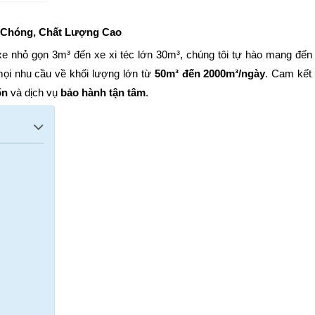
h Chóng, Chất Lượng Cao
i xe nhỏ gọn 3m³ đến xe xi téc lớn 30m³, chúng tôi tự hào mang đế
mọi nhu cầu về khối lượng lớn từ
50m³ đến 2000m³/ngày
. Cam kế
ổn
và dịch vụ
bảo hành tận tâm
.