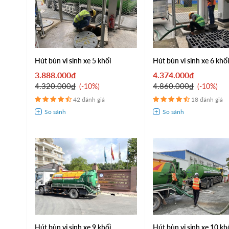
Hút bùn vi sinh xe 5 khối
Hút bùn vi sinh xe 6 khố
3.888.000₫
4.374.000₫
4.320.000₫
4.860.000₫
-10%
-10%
42 đánh giá
18 đánh giá
Hút bùn vi sinh xe 9 khối
Hút bùn vi sinh xe 10 kh