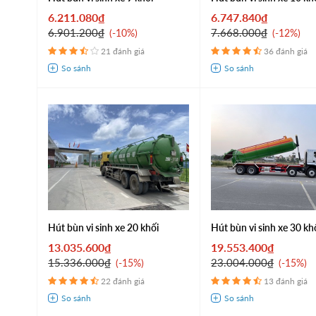
6.211.080₫
6.747.840₫
6.901.200₫
7.668.000₫
-10%
-12%
21 đánh giá
36 đánh giá
Hút bùn vi sinh xe 20 khối
Hút bùn vi sinh xe 30 kh
13.035.600₫
19.553.400₫
15.336.000₫
23.004.000₫
-15%
-15%
22 đánh giá
13 đánh giá