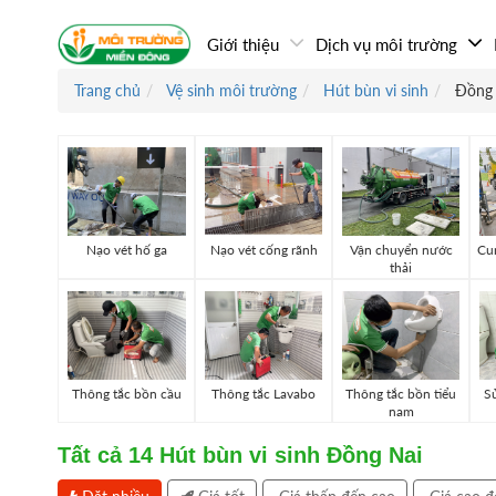
Giới thiệu
Dịch vụ môi trường
Trang chủ
Vệ sinh môi trường
Hút bùn vi sinh
Đồng
Nạo vét hố ga
Nạo vét cống rãnh
Vận chuyển nước
Cun
thải
Thông tắc bồn cầu
Thông tắc Lavabo
Thông tắc bồn tiểu
Sử
nam
Tất cả
14
Hút bùn vi sinh Đồng Nai