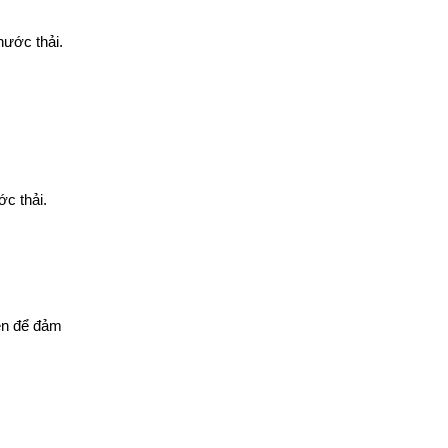
nước thải.
ớc thải.
yên để đảm