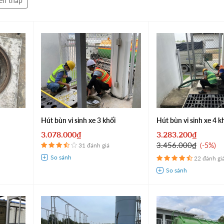
ến thấp
i
Hút bùn vi sinh xe 3 khối
Hút bùn vi sinh xe 4 k
3.078.000₫
3.283.200₫
3.456.000₫
-5%
31 đánh giá
22 đánh gi