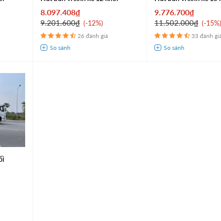
8.097.408₫
9.776.700₫
9.201.600₫
11.502.000₫
-12%
-15%
26 đánh giá
33 đánh gi
ối