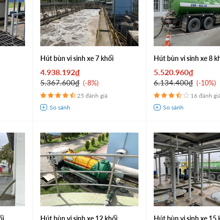
i
Hút bùn vi sinh xe 7 khối
Hút bùn vi sinh xe 8 k
4.938.192₫
5.520.960₫
5.367.600₫
6.134.400₫
-8%
-10%
25 đánh giá
16 đánh gi
ối
Hút bùn vi sinh xe 12 khối
Hút bùn vi sinh xe 15 