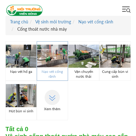
Trang chủ
Vệ sinh môi trường
Nạo vét cống rãnh
Cống thoát nước nhà máy
Nạo vét hố ga
Nạo vét cống
Vận chuyển
Cung cấp bùn vi
rãnh
nước thải
sinh
Xem thêm
Hút bùn vi sinh
Tất cả
0