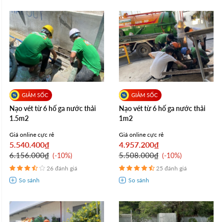
Nạo vét từ 6 hố ga nước thải
Nạo vét từ 6 hố ga nước thải
1.5m2
1m2
Giá online cực rẻ
Giá online cực rẻ
5.540.400₫
4.957.200₫
6.156.000₫
5.508.000₫
-10%
-10%
26 đánh giá
25 đánh giá