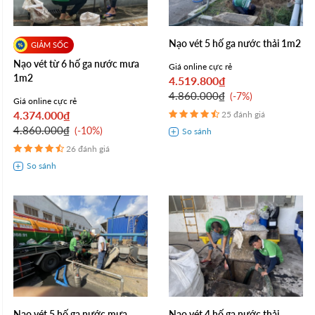
Nạo vét 5 hố ga nước thải 1m2
Nạo vét từ 6 hố ga nước mưa
Giá online cực rẻ
1m2
4.519.800₫
4.860.000₫
-7%
Giá online cực rẻ
4.374.000₫
25 đánh giá
4.860.000₫
-10%
26 đánh giá
Nạo vét 5 hố ga nước mưa
Nạo vét 4 hố ga nước thải