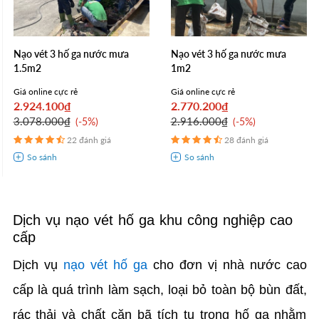
Nạo vét 3 hố ga nước mưa
Nạo vét 3 hố ga nước mưa
1.5m2
1m2
Giá online cực rẻ
Giá online cực rẻ
2.924.100₫
2.770.200₫
3.078.000₫
2.916.000₫
-5%
-5%
22 đánh giá
28 đánh giá
Dịch vụ nạo vét hố ga khu công nghiệp cao
cấp
Dịch vụ
nạo vét hố ga
cho đơn vị nhà nước cao
cấp là quá trình làm sạch, loại bỏ toàn bộ bùn đất,
rác thải và chất cặn bã tích tụ trong hố ga nhằm