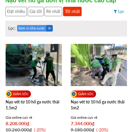
Nạo vét hố ga đơn vị nhà nước cao cấp
Đặt nhiều
Giá tốt
Rẻ nhất
Tốt nhất
Lọc
Lọc:
Đơn vị nhà nước
Nạo vét từ 10 hố ga nước thải
Nạo vét từ 10 hố ga nước thải
1.5m2
1m2
Giá online cực rẻ
Giá online cực rẻ
8.208.000₫
7.344.000₫
10.260.000₫
9.180.000₫
-20%
-20%