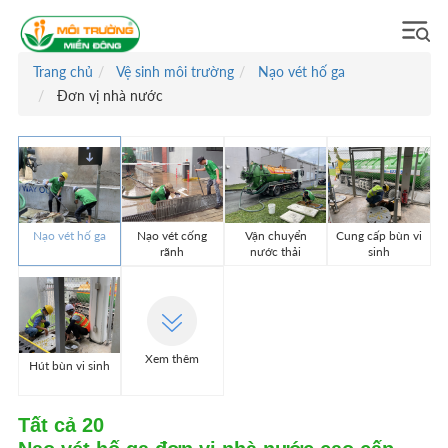
Trang chủ
Vệ sinh môi trường
Nạo vét hố ga
Đơn vị nhà nước
Nạo vét hố ga
Nạo vét cống
Vận chuyển
Cung cấp bùn vi
rãnh
nước thải
sinh
Xem thêm
Hút bùn vi sinh
Tất cả
20