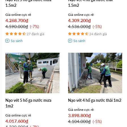
1.5m2
1.5m2
Giá online cực rẻ
Giá online cực rẻ
4.268.700₫
4.309.200₫
4.590.000₫
4.536.000₫
-7%
-5%
27 đánh giá
24 đánh giá
Nạo vét 5 hố ga nước mưa
Nạo vét 4 hố ga nước thải 1m2
1m2
Giá online cực rẻ
3.898.800₫
Giá online cực rẻ
4.017.600₫
4.104.000₫
-5%
4.320.000₫