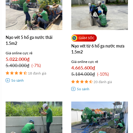
Nạo vét 5 hố ga nước thải
1.5m2
Nạo vét từ 6 hố ga nước mưa
1.5m2
Giá online cực rẻ
5.022.000₫
Giá online cực rẻ
5.400.000₫
-7%
4.665.600₫
18 đánh giá
5.184.000₫
-10%
20 đánh giá