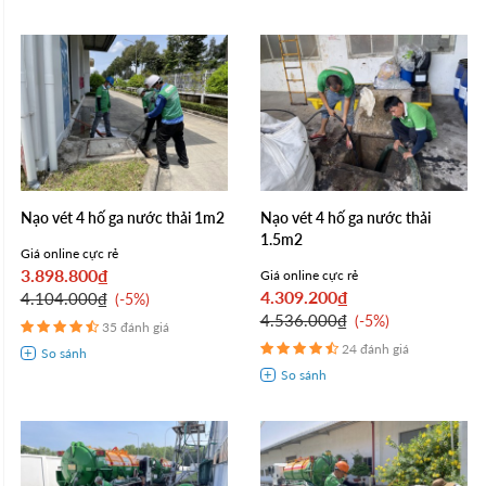
Nạo vét 4 hố ga nước thải 1m2
Nạo vét 4 hố ga nước thải
1.5m2
Giá online cực rẻ
3.898.800₫
Giá online cực rẻ
4.309.200₫
4.104.000₫
-5%
4.536.000₫
-5%
35 đánh giá
24 đánh giá