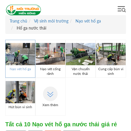
Trang chủ
Vệ sinh môi trường
Nạo vét hố ga
Hố ga nước thải
Nạo vét hố ga
Nạo vét cống
Vận chuyển
Cung cấp bùn vi
rãnh
nước thải
sinh
Xem thêm
Hút bùn vi sinh
Tất cả
10
Nạo vét hố ga nước thải giá rẻ