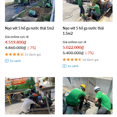
Nạo vét 5 hố ga nước thải 1m2
Nạo vét 5 hố ga nước thải
1.5m2
Giá online cực rẻ
4.519.800₫
Giá online cực rẻ
5.022.000₫
4.860.000₫
-7%
5.400.000₫
-7%
25 đánh giá
18 đánh giá