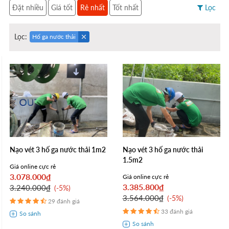
Đặt nhiều
Giá tốt
Rẻ nhất
Tốt nhất
Lọc
Lọc:
Hố ga nước thải
Nạo vét 3 hố ga nước thải 1m2
Nạo vét 3 hố ga nước thải
1.5m2
Giá online cực rẻ
3.078.000₫
Giá online cực rẻ
3.385.800₫
3.240.000₫
-5%
3.564.000₫
-5%
29 đánh giá
33 đánh giá