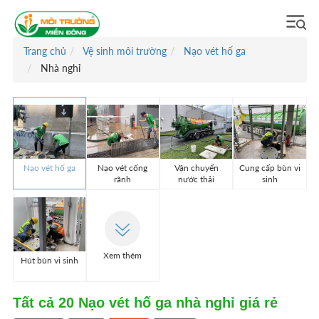
Trang chủ
Vệ sinh môi trường
Nạo vét hố ga
Nhà nghỉ
Nạo vét hố ga
Nạo vét cống
Vận chuyển
Cung cấp bùn vi
rãnh
nước thải
sinh
Xem thêm
Hút bùn vi sinh
Tất cả
20
Nạo vét hố ga nhà nghỉ giá rẻ