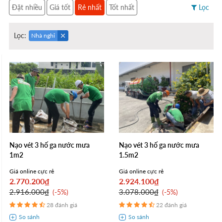
Đặt nhiều
Giá tốt
Rẻ nhất
Tốt nhất
Lọc
Lọc:
Nhà nghỉ
Nạo vét 3 hố ga nước mưa
Nạo vét 3 hố ga nước mưa
1m2
1.5m2
Giá online cực rẻ
Giá online cực rẻ
2.770.200₫
2.924.100₫
2.916.000₫
3.078.000₫
-5%
-5%
28 đánh giá
22 đánh giá