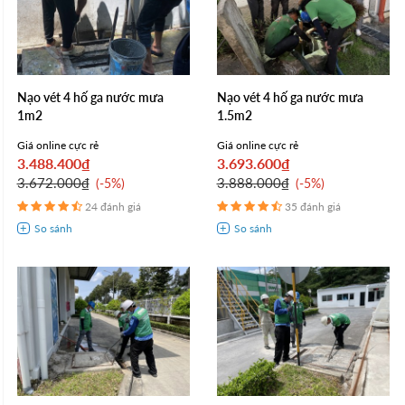
Nạo vét 4 hố ga nước mưa
Nạo vét 4 hố ga nước mưa
1m2
1.5m2
Giá online cực rẻ
Giá online cực rẻ
3.488.400₫
3.693.600₫
3.672.000₫
3.888.000₫
-5%
-5%
24 đánh giá
35 đánh giá