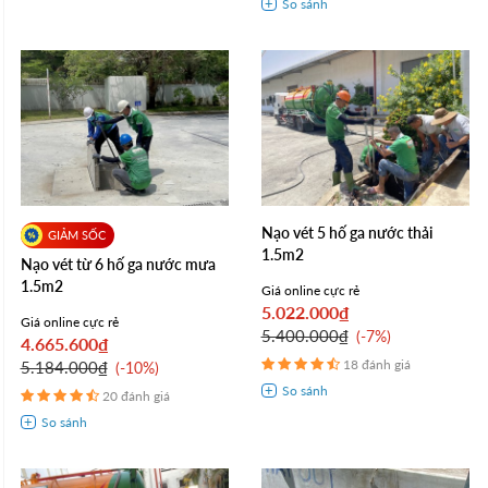
Nạo vét 5 hố ga nước thải
1.5m2
Nạo vét từ 6 hố ga nước mưa
1.5m2
Giá online cực rẻ
5.022.000₫
Giá online cực rẻ
5.400.000₫
-7%
4.665.600₫
18 đánh giá
5.184.000₫
-10%
20 đánh giá