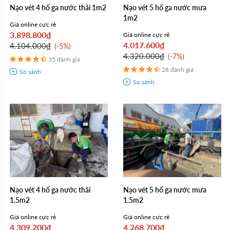
Nạo vét 4 hố ga nước thải 1m2
Nạo vét 5 hố ga nước mưa
1m2
Giá online cực rẻ
3.898.800₫
Giá online cực rẻ
4.017.600₫
4.104.000₫
-5%
4.320.000₫
-7%
35 đánh giá
28 đánh giá
Nạo vét 4 hố ga nước thải
Nạo vét 5 hố ga nước mưa
1.5m2
1.5m2
Giá online cực rẻ
Giá online cực rẻ
4.309.200₫
4.268.700₫