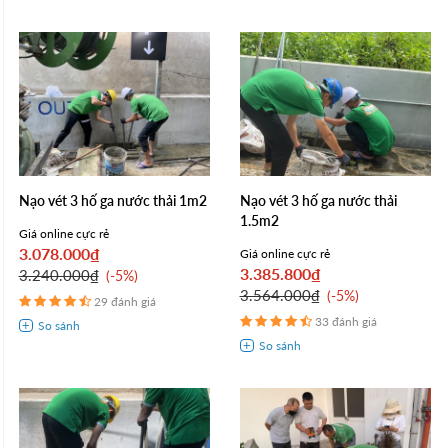
Nạo vét 3 hố ga nước thải 1m2
Nạo vét 3 hố ga nước thải
1.5m2
Giá online cực rẻ
3.078.000₫
Giá online cực rẻ
3.385.800₫
3.240.000₫
-5%
3.564.000₫
-5%
29 đánh giá
33 đánh giá