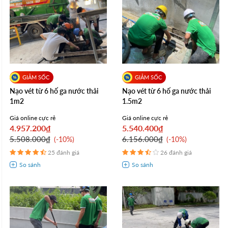
Nạo vét từ 6 hố ga nước thải
Nạo vét từ 6 hố ga nước thải
1m2
1.5m2
Giá online cực rẻ
Giá online cực rẻ
4.957.200₫
5.540.400₫
5.508.000₫
6.156.000₫
-10%
-10%
25 đánh giá
26 đánh giá