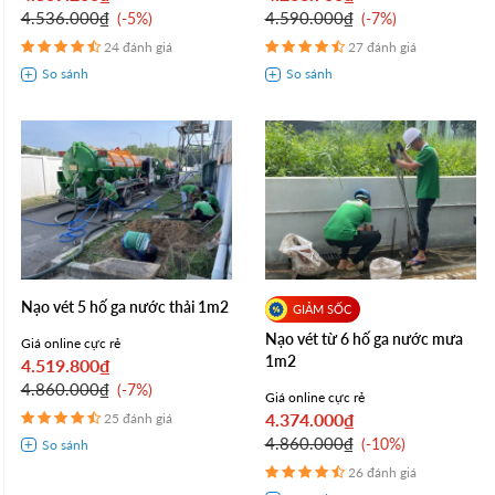
4.536.000₫
4.590.000₫
-5%
-7%
24 đánh giá
27 đánh giá
Nạo vét 5 hố ga nước thải 1m2
Nạo vét từ 6 hố ga nước mưa
Giá online cực rẻ
1m2
4.519.800₫
4.860.000₫
-7%
Giá online cực rẻ
4.374.000₫
25 đánh giá
4.860.000₫
-10%
26 đánh giá