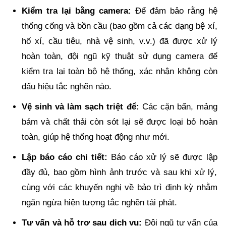
Kiểm tra lại bằng camera:
Để đảm bảo rằng hệ
thống cống và bồn cầu (bao gồm cả các dạng bệ xí,
hố xí, cầu tiêu, nhà vệ sinh, v.v.) đã được xử lý
hoàn toàn, đội ngũ kỹ thuật sử dụng camera để
kiểm tra lại toàn bộ hệ thống, xác nhận không còn
dấu hiệu tắc nghẽn nào.
Vệ sinh và làm sạch triệt để:
Các cặn bẩn, mảng
bám và chất thải còn sót lại sẽ được loại bỏ hoàn
toàn, giúp hệ thống hoạt động như mới.
Lập báo cáo chi tiết:
Báo cáo xử lý sẽ được lập
đầy đủ, bao gồm hình ảnh trước và sau khi xử lý,
cùng với các khuyến nghị về bảo trì định kỳ nhằm
ngăn ngừa hiện tượng tắc nghẽn tái phát.
Tư vấn và hỗ trợ sau dịch vụ:
Đội ngũ tư vấn của