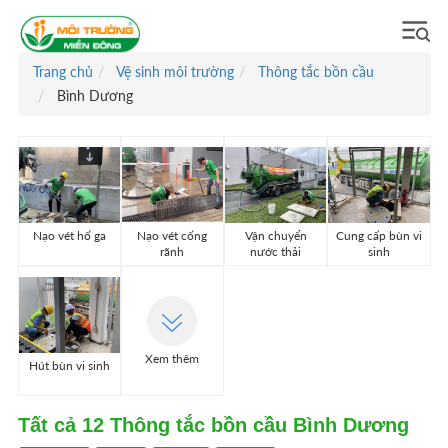
Trang chủ
Vệ sinh môi trường
Thông tắc bồn cầu
Bình Dương
Nạo vét hố ga
Nạo vét cống
Vận chuyển
Cung cấp bùn vi
rãnh
nước thải
sinh
Xem thêm
Hút bùn vi sinh
Tất cả
12
Thông tắc bồn cầu Bình Dương