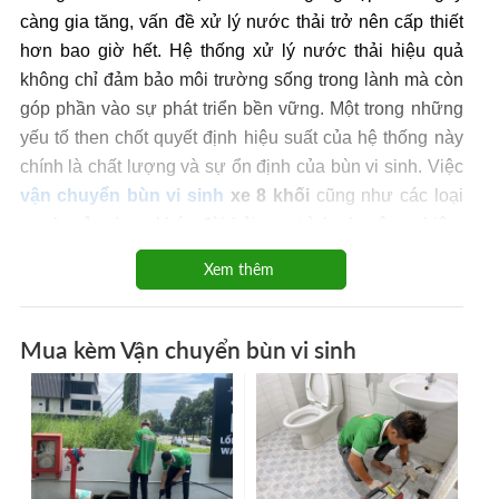
càng gia tăng, vấn đề xử lý nước thải trở nên cấp thiết
hơn bao giờ hết. Hệ thống xử lý nước thải hiệu quả
không chỉ đảm bảo môi trường sống trong lành mà còn
góp phần vào sự phát triển bền vững. Một trong những
yếu tố then chốt quyết định hiệu suất của hệ thống này
chính là chất lượng và sự ổn định của bùn vi sinh. Việc
vận chuyển bùn vi sinh
xe 8 khối
cũng như các loại
xe chuyên dụng khác đòi hỏi quy trình chuyên nghiệp,
trang thiết bị hiện đại và đơn vị thực thi có năng lực cao.
Xem thêm
Bài viết này sẽ đi sâu vào các khía cạnh của dịch vụ
quan trọng này.
Mua kèm Vận chuyển bùn vi sinh
Giới thiệu dịch vụ vận chuyển bùn vi
sinh
Công ty
Môi Trường Miền Đông
tự hào là một trong
những đơn vị tiên phong và uy tín trong lĩnh vực cung