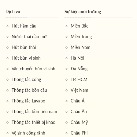
1.2. Dịch vụ cung cấp và vận chuyển bùn
Dịch vụ
Sự kiện môi trường
vi sinh xe 8 khối – Đáp ứng tiêu chuẩn
khắt khe
Hút hầm cầu
Miền Bắc
Công ty
Môi Trường Miền Đông
cung cấp
dịch vụ vận
Nước thải dầu mỡ
Miền Trung
chuyển bùn vi sinh xe 8 khối
với cam kết bùn đạt
Hút bùn thải
Miền Nam
chuẩn chỉ số theo yêu cầu vận hành cụ thể của từng
nhà máy. Chúng tôi hiểu rằng, mỗi hệ thống xử lý nước
Hút bùn vi sinh
Hà Nội
thải có những đặc thù riêng, do đó, việc cung cấp loại
Vận chuyển bùn vi sinh
Đà Nẵng
bùn phù hợp là yếu tố tiên quyết.
Thông tắc cống
TP. HCM
Chất lượng bùn đảm bảo
: Bùn được kiểm tra các chỉ
Thông tắc bồn cầu
Việt Nam
số quan trọng trước khi vận chuyển.
Quy trình chuyên nghiệp
: Từ khâu lấy mẫu, phân tích,
Thông tắc Lavabo
Châu Á
lựa chọn bùn đến khâu bơm hút,
chuyên chở bùn vi
Thông tắc bồn tiểu nam
Châu Âu
sinh
và bàn giao đều được thực hiện bởi đội ngũ kỹ
Thông tắc thiết bị khác
Châu Mỹ
thuật viên tay nghề cao.
Vệ sinh cống rãnh
Châu Phi
Trang thiết bị hiện đại
: Xe bồn chuyên dụng, bao gồm