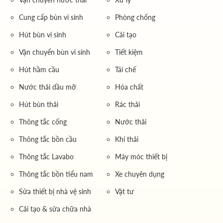
bùn vi sinh (chỉ số SVI, MLSS, MLVSS, khả
Cung cấp bùn vi sinh
Phòng chống
năng lắng, hoạt tính của vi sinh vật) ảnh hưởng
Hút bùn vi sinh
Cải tạo
trực tiếp đến hiệu quả xử lý nước thải đầu ra.
Bùn vi sinh tốt giúp giảm thiểu chi phí vận hành,
Vận chuyển bùn vi sinh
Tiết kiệm
đảm bảo tiêu chuẩn xả thải và bảo vệ môi
Hút hầm cầu
Tái chế
trường.
Nước thải dầu mỡ
Hóa chất
Do đó, nhu cầu
vận chuyển bùn vi sinh
từ nơi cung
Hút bùn thải
Rác thải
cấp đến các nhà máy, hoặc
vận chuyển bùn hoạt tính
dư thừa từ hệ thống này sang hệ thống khác, hay đến
Thông tắc cống
Nước thải
nơi xử lý cuối cùng, đòi hỏi sự chuyên biệt cao. Quá
Thông tắc bồn cầu
Khí thải
trình này cần đảm bảo bùn không bị biến chất, vi sinh
Thông tắc Lavabo
Máy móc thiết bị
vật không bị sốc môi trường và duy trì được hoạt tính tối
ưu. Đặc biệt,
vận chuyển bùn vi sinh xe 8 khối
là một
Thông tắc bồn tiểu nam
Xe chuyên dụng
lựa chọn phổ biến cho nhiều quy mô công trình nhờ sự
Sửa thiết bị nhà vệ sinh
Vật tư
linh hoạt và khả năng tiếp cận đa dạng địa hình.
Cải tạo & sửa chữa nhà