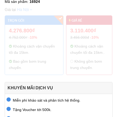
Mã sản phẩm:
16924
Hà Nội
TRỌN GÓI
GIÁ RẺ
4.276.800₫
3.110.400₫
4.752.000₫
-10%
3.456.000đ
-10%
Khoảng cách vận chuyển
Khoảng cách vận
tối đa 15km.
chuyển tối đa 15km..
Bao gồm bơm trung
Không gồm bơm
chuyển.
trung chuyển.
KHUYẾN MÃI DỊCH VỤ
Miễn phí khảo sát và phân tích hệ thống.
Tặng Voucher tới 500k.