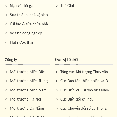
các xe 8 khối, được thiết kế để duy trì điều kiện tối ưu
Nạo vét hố ga
Thế Giới
cho bùn trong suốt quá trình vận chuyển.
Sửa thiết bị nhà vệ sinh
Cải tạo & sửa chữa nhà
1.3. Chuyên chở bùn hoạt tính xe 8 khối:
Vệ sinh công nghiệp
Giải pháp linh hoạt cho mọi công trình
Hút nước thải
Vận chuyển bùn hoạt tính xe 8 khối
là một trong
những thế mạnh của
Môi Trường Miền Đông
. Loại xe
này có kích thước vừa phải, dễ dàng di chuyển trong
Công ty
Đơn vị liên kết
các khu vực có không gian hạn chế như nhà máy trong
Môi trường Miền Bắc
Tổng cục Khí tượng Thủy văn
nội đô, các cụm công nghiệp có đường giao thông nội
bộ phức tạp, hoặc các trang trại chăn nuôi.
Môi trường Miền Trung
Cục Bảo tồn thiên nhiên và Đa dạng sinh học
Ưu điểm của
dịch vụ vận chuyển bùn hoạt tính xe 8
Môi trường Miền Nam
Cục Biển và Hải đảo Việt Nam
khối
:
Môi trường Hà Nội
Cục Biến đổi khí hậu
Linh hoạt
: Phù hợp với nhiều quy mô hệ thống, từ nhỏ
Môi trường Đà Nẵng
Cục Chuyển đổi số và Thông tin dữ liệu tài nguyên môi trường
đến trung bình.