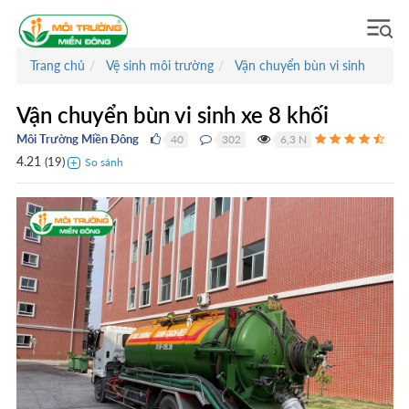
Trang chủ
Vệ sinh môi trường
Vận chuyển bùn vi sinh
Vận chuyển bùn vi sinh xe 8 khối
Môi Trường Miền Đông
40
302
6,3 N
●
●
●
4.21
(
19
)