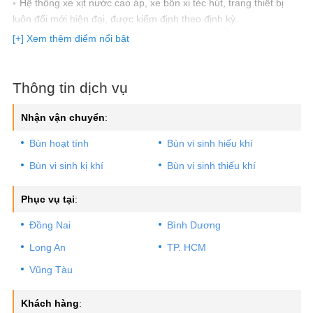
Hệ thống xe xịt nước cao áp, xe bồn xi téc hút, trang thiết bị
luôn đổi mới hiện đại, được kiểm định theo định kỳ.
Xử lý nhanh gọn, vệ sinh sạch sẽ những vị trí đã làm việc sau
[+] Xem thêm điểm nổi bật
khi thi công.
Hơn 200 chi nhánh thi công và bảo hành tại 63 tỉnh thành (rất
nhanh và tiện lợi).
Thông tin dịch vụ
100% đơn giá dịch vụ đã bao gồm VAT.
Hỗ trợ thanh toán tiền mặt, chuyển khoản, Visa, Momo,
Nhận vận chuyển
:
QrCode khi thuê dịch vụ.
Bùn hoạt tính
Bùn vi sinh hiếu khí
Cam kết đúng giá không vẽ vời.
Bùn vi sinh kị khí
Bùn vi sinh thiếu khí
Phục vụ tại
:
Đồng Nai
Bình Dương
Long An
TP. HCM
Vũng Tàu
Khách hàng
: