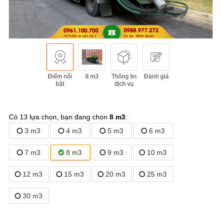
Điểm nổi
8 m3
Thông tin
Đánh giá
bật
dịch vụ
Có 13 lựa chọn, bạn đang chọn
8 m3
:
3 m3
4 m3
5 m3
6 m3
7 m3
8 m3
9 m3
10 m3
12 m3
15 m3
20 m3
25 m3
30 m3