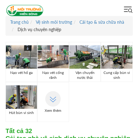
Trang chủ
Vệ sinh môi trường
Cải tạo & sửa chữa nhà
Dịch vụ chuyên nghiệp
Nạo vét hố ga
Nạo vét cống
Vận chuyển
Cung cấp bùn vi
rãnh
nước thải
sinh
Xem thêm
Hút bùn vi sinh
Tất cả
32