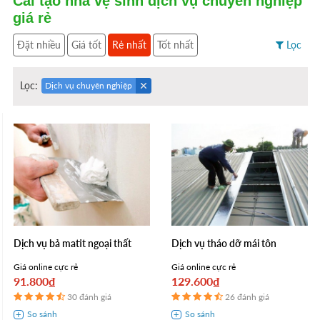
Cải tạo nhà vệ sinh dịch vụ chuyên nghiệp
giá rẻ
Đặt nhiều
Giá tốt
Rẻ nhất
Tốt nhất
Lọc
Lọc:
Dịch vụ chuyên nghiệp
Dịch vụ bả matit ngoại thất
Dịch vụ tháo dỡ mái tôn
Giá online cực rẻ
Giá online cực rẻ
91.800₫
129.600₫
30 đánh giá
26 đánh giá