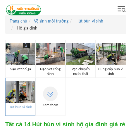
Trang chủ
Vệ sinh môi trường
Hút bùn vi sinh
Hộ gia đình
Nạo vét hố ga
Nạo vét cống
Vận chuyển
Cung cấp bùn vi
rãnh
nước thải
sinh
Xem thêm
Hút bùn vi sinh
Tất cả
14
Hút bùn vi sinh hộ gia đình giá rẻ