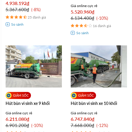
4.938.192₫
Giá online cực rẻ
5.367.600₫
-8%
5.520.960₫
25 đánh giá
6.134.400₫
-10%
16 đánh giá
Hút bùn vi sinh xe 9 khối
Hút bùn vi sinh xe 10 khối
Giá online cực rẻ
Giá online cực rẻ
6.211.080₫
6.747.840₫
6.901.200₫
7.668.000₫
-10%
-12%