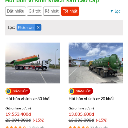
Hút bùn vi sinh khách sạn cao cấp
Đặt nhiều
Giá tốt
Rẻ nhất
Tốt nhất
Lọc
Lọc:
Khách sạn
Hút bùn vi sinh xe 30 khối
Hút bùn vi sinh xe 20 khối
Giá online cực rẻ
Giá online cực rẻ
19.553.400₫
13.035.600₫
23.004.000₫
15.336.000₫
-15%
-15%
13 đánh giá
22 đánh giá