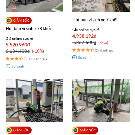
Hút bùn vi sinh xe 7 khối
Hút bùn vi sinh xe 8 khối
Giá online cực rẻ
4.938.192₫
Giá online cực rẻ
5.367.600₫
-8%
5.520.960₫
25 đánh giá
6.134.400₫
-10%
16 đánh giá