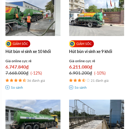
Hút bùn vi sinh xe 10 khối
Hút bùn vi sinh xe 9 khối
Giá online cực rẻ
Giá online cực rẻ
6.747.840₫
6.211.080₫
7.668.000₫
6.901.200₫
-12%
-10%
36 đánh giá
21 đánh giá