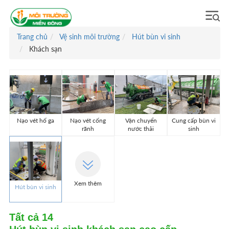
Trang chủ
Vệ sinh môi trường
Hút bùn vi sinh
Khách sạn
Nạo vét hố ga
Nạo vét cống
Vận chuyển
Cung cấp bùn vi
rãnh
nước thải
sinh
Xem thêm
Hút bùn vi sinh
Tất cả
14