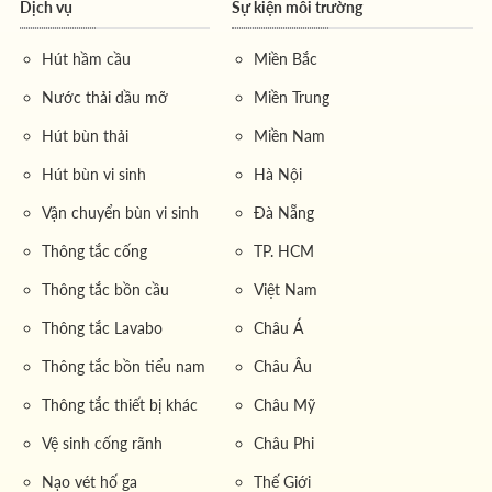
Dịch vụ
Sự kiện môi trường
đảm bảo tính nhanh chóng, an toàn tuyệt đối và tuân thủ
nghiêm ngặt các tiêu chuẩn về bảo vệ môi trường. Sự
Hút hầm cầu
Miền Bắc
hài lòng và tin tưởng của khách hàng chính là thước đo
Nước thải dầu mỡ
Miền Trung
thành công của
công ty
chúng tôi.
Hút bùn thải
Miền Nam
Miền Đông Nam Bộ, với vai trò là đầu tàu kinh tế của cả
Hút bùn vi sinh
Hà Nội
nước, tập trung vô số khu công nghiệp trọng điểm, thu
hút hàng triệu lao động đến sinh sống và làm việc. Mật
Vận chuyển bùn vi sinh
Đà Nẵng
độ dân số cao kéo theo lượng chất thải khổng lồ thải ra
Thông tắc cống
TP. HCM
mỗi ngày, đặt ra thách thức không nhỏ cho công tác thu
gom và xử lý nước thải hầm cầu. Để hoạt động sinh
Thông tắc bồn cầu
Việt Nam
hoạt và sản xuất không bị gián đoạn, việc tìm đến các
Thông tắc Lavabo
Châu Á
đơn vị
chuyên gia
thực hiện
hút hầm cầu
định kỳ là vô
Thông tắc bồn tiểu nam
Châu Âu
cùng quan trọng.
Môi Trường Miền Đông
, một thương
hiệu uy tín về
dịch vụ hút hầm cầu
,
hút bể phốt
, hầm vệ
Thông tắc thiết bị khác
Châu Mỹ
sinh, hầm tiêu phân, và bồn cầu lưu động tại TP. HCM,
Vệ sinh cống rãnh
Châu Phi
Bình Dương, Đồng Nai, Vũng Tàu và Long An, được
Nạo vét hố ga
Thế Giới
vận hành bởi
Công ty
Môi Trường Miền Đông, luôn sẵn