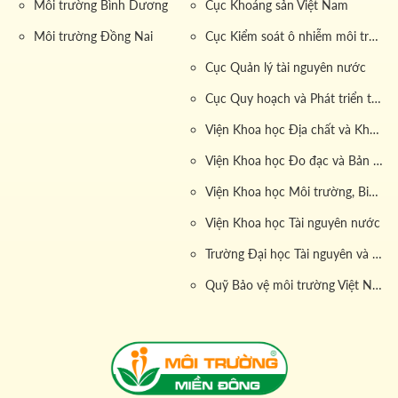
Môi trường Bình Dương
Cục Khoáng sản Việt Nam
sạch sẽ sau khi hoàn thành.
Môi trường Đồng Nai
Cục Kiểm soát ô nhiễm môi trường
Đặc biệt, khi đăng ký Online
dịch vụ hút hầm cầu
, khách
Cục Quản lý tài nguyên nước
hàng sẽ được hỗ trợ miễn phí khảo sát và tìm vị trí hầm
Cục Quy hoạch và Phát triển tài nguyên đất
chứa nếu chưa xác định được. Quý khách cũng sẽ
được hưởng nhiều chương trình khuyến mãi hấp dẫn
Viện Khoa học Địa chất và Khoáng sản
khi thuê
dịch vụ hút hầm cầu từ 8 khối
trở lên và được
Viện Khoa học Đo đạc và Bản đồ
áp dụng
đơn giá
ưu đãi cho những lần đăng ký tiếp
theo.
Viện Khoa học Môi trường, Biển và Hải đảo
1.3. Báo giá dịch vụ hút hầm cầu xe 8 khối và các yếu
Viện Khoa học Tài nguyên nước
tố ảnh hưởng
Trường Đại học Tài nguyên và Môi trường
Một trong những vấn đề được khách hàng quan tâm
hàng đầu khi tìm hiểu về
dịch vụ hút hầm cầu xe 8 khối
Quỹ Bảo vệ môi trường Việt Nam
chính là
chi phí
. Tại Môi Trường Miền Đông, chúng tôi
công khai
bảng giá hút hầm cầu xe 8 khối
một cách
minh bạch để khách hàng dễ dàng tham khảo và dự
toán.