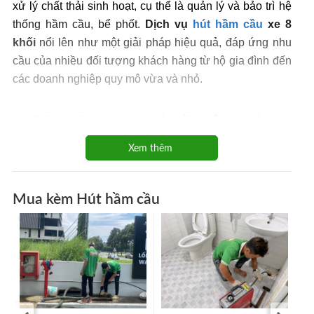
xử lý chất thải sinh hoạt, cụ thể là quản lý và bảo trì hệ
thống hầm cầu, bể phốt.
Dịch vụ
hút hầm cầu
xe 8
khối
nổi lên như một giải pháp hiệu quả, đáp ứng nhu
cầu của nhiều đối tượng khách hàng từ hộ gia đình đến
các doanh nghiệp quy mô vừa và nhỏ.
1. Giới thiệu dịch vụ hút hầm cầu xe 8
khối chuyên nghiệp
Xem thêm
Việc lựa chọn một đơn vị cung cấp
dịch vụ
hút hầm cầu
8 khối
uy tín và chuyên nghiệp đóng vai trò then chốt
Mua kèm Hút hầm cầu
trong việc đảm bảo hiệu quả công việc cũng như bảo vệ
lợi ích lâu dài cho người sử dụng.
1.1. Tầm quan trọng của việc sử dụng dịch vụ hút
hầm cầu xe 8 khối
Hầm cầu, hay còn gọi là bể phốt, là nơi chứa đựng và
xử lý ban đầu chất thải hữu cơ từ các hoạt động sinh
hoạt. Theo thời gian, lượng chất thải rắn không phân