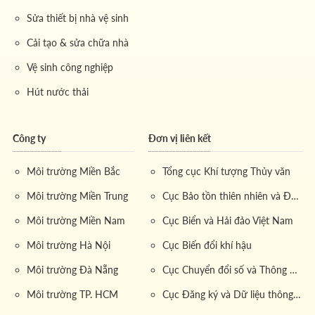
sàng đáp ứng mọi yêu cầu của Quý khách.
Sửa thiết bị nhà vệ sinh
Những cam kết vàng tạo dựng uy tín cho Môi Trường
Cải tạo & sửa chữa nhà
Miền Đông và mang lại sự hài lòng tuyệt đối cho khách
Vệ sinh công nghiệp
hàng bao gồm:
Hút nước thải
Bình ổn giá
: Mức
chi phí
hợp lý, cạnh tranh trên thị
trường.
Công ty
Đơn vị liên kết
Thi công nhanh gọn
: Quy trình làm việc khoa học, tiết
kiệm thời gian.
Môi trường Miền Bắc
Tổng cục Khí tượng Thủy văn
Không đập phá
: Áp dụng công nghệ hiện đại, hạn chế
Môi trường Miền Trung
Cục Bảo tồn thiên nhiên và Đa dạng sinh học
tối đa ảnh hưởng đến kết cấu công trình.
Môi trường Miền Nam
Cục Biển và Hải đảo Việt Nam
Bảo hành tận tâm
: Chính sách bảo hành rõ ràng, hỗ trợ
khách hàng chu đáo.
Môi trường Hà Nội
Cục Biến đổi khí hậu
Dịch vụ chuyên nghiệp
: Đội ngũ nhân viên tay nghề
Môi trường Đà Nẵng
Cục Chuyển đổi số và Thông tin dữ liệu tài nguyên môi trường
cao, thái độ phục vụ tận tình.
Môi trường TP. HCM
Cục Đăng ký và Dữ liệu thông tin đất đai
Vệ sinh sạch sẽ
: Đảm bảo khu vực thi công gọn gàng,