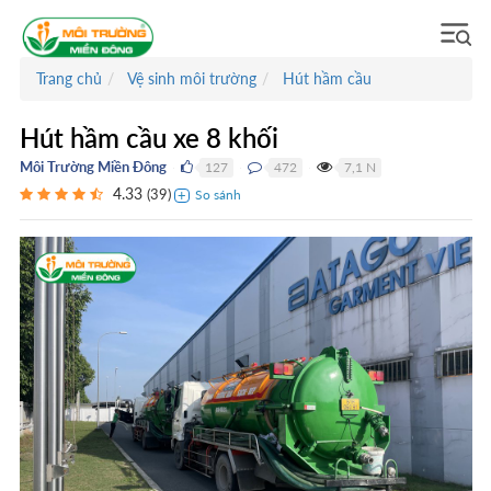
Trang chủ
Vệ sinh môi trường
Hút hầm cầu
Hút hầm cầu xe 8 khối
Môi Trường Miền Đông
127
472
7,1 N
●
●
●
4.33
(
39
)