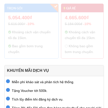
TRỌN GÓI
GIÁ RẺ
5.054.400₫
4.665.600₫
5.616.000₫
-10%
5.184.000đ
-10%
Khoảng cách vận chuyển
Khoảng cách vận
tối đa 15km.
chuyển tối đa 15km.
Bao gồm bơm trung
Không bao gồm
chuyển.
bơm trung chuyển.
KHUYẾN MÃI DỊCH VỤ
Miễn phí khảo sát và phân tích hệ thống.
Tặng Voucher tới 500k.
Tích lũy điểm khi đăng ký dịch vụ.