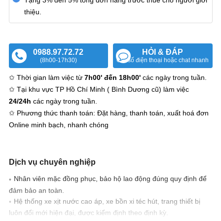
Tặng 3% đến 5% tổng đơn hàng trước thuế cho người giới
thiệu.
0988.97.72.72
HỎI & ĐÁP
(8h00-17h30)
Gửi số điện thoại hoặc chat nhanh
✩ Thời gian làm việc từ
7h00' đến 18h00'
các ngày trong tuần.
✩ Tại khu vực TP Hồ Chí Minh ( Bình Dương cũ) làm việc
24/24h
các ngày trong tuần.
✩ Phương thức thanh toán: Đặt hàng, thanh toán, xuất hoá đơn
Online minh bạch, nhanh chóng
Dịch vụ chuyên nghiệp
Nhân viên mặc đồng phục, bảo hộ lao động đúng quy định để
đảm bảo an toàn.
Hệ thống xe xịt nước cao áp, xe bồn xi téc hút, trang thiết bị
luôn đổi mới hiện đại, được kiểm định theo định kỳ.