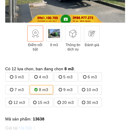
Điểm nổi
8 m3
Thông tin
Đánh giá
bật
dịch vụ
Có 12 lựa chọn, bạn đang chọn
8 m3
:
3 m3
4 m3
5 m3
6 m3
7 m3
8 m3
9 m3
10 m3
12 m3
15 m3
20 m3
30 m3
Mã sản phẩm:
13638
Hà Nội