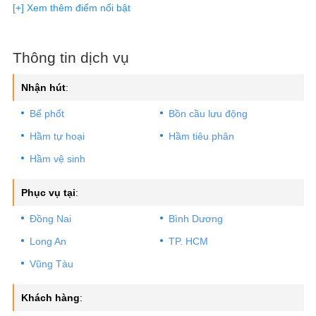
Xử lý nhanh gọn, vệ sinh sạch sẽ những vị trí đã làm việc sau
[+] Xem thêm điểm nổi bật
khi thi công.
Hơn 200 chi nhánh thi công và bảo hành tại 63 tỉnh thành (rất
nhanh và tiện lợi).
Thông tin dịch vụ
100% đơn giá dịch vụ đã bao gồm VAT.
Hỗ trợ thanh toán tiền mặt, chuyển khoản, Visa, Momo,
Nhận hút
:
QrCode khi thuê dịch vụ.
Bể phốt
Bồn cầu lưu động
Cam kết đúng giá không vẽ vời.
Hầm tự hoại
Hầm tiêu phân
Hầm vệ sinh
Phục vụ tại
:
Đồng Nai
Bình Dương
Long An
TP. HCM
Vũng Tàu
Khách hàng
: