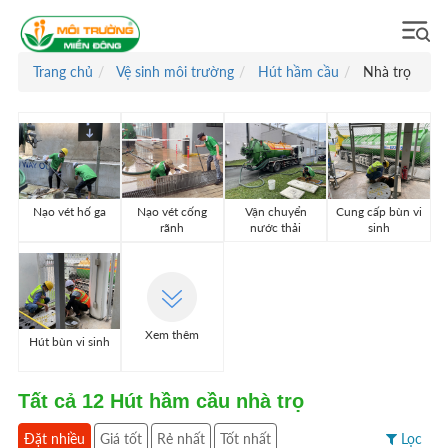
Trang chủ
Vệ sinh môi trường
Hút hầm cầu
Nhà trọ
Nạo vét hố ga
Nạo vét cống
Vận chuyển
Cung cấp bùn vi
rãnh
nước thải
sinh
Xem thêm
Hút bùn vi sinh
Tất cả
12
Hút hầm cầu nhà trọ
Đặt nhiều
Giá tốt
Rẻ nhất
Tốt nhất
Lọc