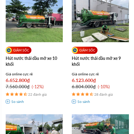
Hút nước thải dầu mỡ xe 10
Hút nước thải dầu mỡ xe 9
khối
khối
Giá online cực rẻ
Giá online cực rẻ
6.652.800₫
6.123.600₫
7.560.000₫
6.804.000₫
-12%
-10%
22 đánh giá
28 đánh giá