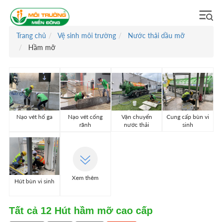
Trang chủ
Vệ sinh môi trường
Nước thải dầu mỡ
Hầm mỡ
Nạo vét hố ga
Nạo vét cống
Vận chuyển
Cung cấp bùn vi
rãnh
nước thải
sinh
Xem thêm
Hút bùn vi sinh
Tất cả
12
Hút hầm mỡ cao cấp