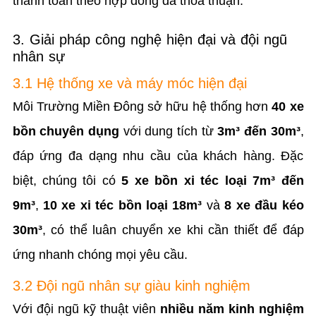
thanh toán theo hợp đồng đã thỏa thuận.
3. Giải pháp công nghệ hiện đại và đội ngũ
nhân sự
3.1 Hệ thống xe và máy móc hiện đại
Môi Trường Miền Đông sở hữu hệ thống hơn
40 xe
bồn chuyên dụng
với dung tích từ
3m³ đến 30m³
,
đáp ứng đa dạng nhu cầu của khách hàng. Đặc
biệt, chúng tôi có
5 xe bồn xi téc loại 7m³ đến
9m³
,
10 xe xi téc bồn loại 18m³
và
8 xe đầu kéo
30m³
, có thể luân chuyển xe khi cần thiết để đáp
ứng nhanh chóng mọi yêu cầu.
3.2 Đội ngũ nhân sự giàu kinh nghiệm
Với đội ngũ kỹ thuật viên
nhiều năm kinh nghiệm