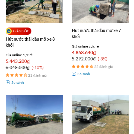
Hút nước thải dầu mỡ xe 7
khối
Hút nước thải dầu mỡ xe 8
khối
Giá online cực rẻ
4.868.640₫
Giá online cực rẻ
5.292.000₫
-8%
5.443.200₫
22 đánh giá
6.048.000₫
-10%
21 đánh giá