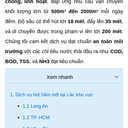
chóng, linh hoạt
, đáp ứng nhu cầu vận chuyển
khối lượng lớn từ
500m³ đến 2000m³
mỗi ngày
đêm. Độ sâu có thể hút tới
18 mét
, đẩy lên
35 mét
,
và di chuyển được trong phạm vi lên tới
200 mét
.
Chúng tôi cam kết dịch vụ đạt chuẩn
an toàn môi
trường
với các chỉ tiêu nước thải đầu ra như
COD,
BOD, TSS
, và
NH3
đạt tiêu chuẩn.
1. Dịch vụ hút hầm mỡ tại các khu vực
1.1 Long An
1.2 TP. HCM