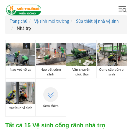
Trang chủ
Vệ sinh môi trường
Sửa thiết bị nhà vệ sinh
Nhà trọ
Nạo vét hố ga
Nạo vét cống
Vận chuyển
Cung cấp bùn vi
rãnh
nước thải
sinh
Xem thêm
Hút bùn vi sinh
Tất cả
15
Vệ sinh cống rãnh nhà trọ