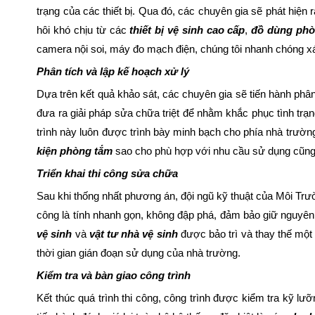
trạng của các thiết bị. Qua đó, các chuyên gia sẽ phát hiện
hôi khó chịu từ các
thiết bị vệ sinh cao cấp
,
đồ dùng phò
camera nội soi, máy đo mạch điện, chúng tôi nhanh chóng 
Phân tích và lập kế hoạch xử lý
Dựa trên kết quả khảo sát, các chuyên gia sẽ tiến hành phân
đưa ra giải pháp sửa chữa triệt để nhằm khắc phục tình trạ
trình này luôn được trình bày minh bạch cho phía nhà trườn
kiện phòng tắm
sao cho phù hợp với nhu cầu sử dụng cũng
Triển khai thi công sửa chữa
Sau khi thống nhất phương án, đội ngũ kỹ thuật của Môi Trườ
công là tính nhanh gọn, không đập phá, đảm bảo giữ nguyên c
vệ sinh
và
vật tư nhà vệ sinh
được bảo trì và thay thế một
thời gian gián đoạn sử dụng của nhà trường.
Kiểm tra và bàn giao công trình
Kết thúc quá trình thi công, công trình được kiểm tra kỹ lư