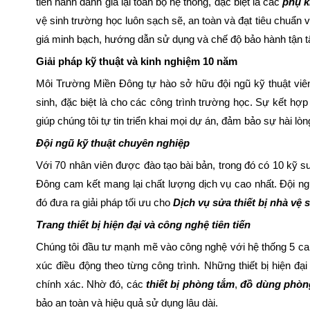
tiến hành đánh giá lại toàn bộ hệ thống, đặc biệt là các
phụ k
vệ sinh trường học luôn sạch sẽ, an toàn và đạt tiêu chuẩn 
giá minh bạch, hướng dẫn sử dụng và chế độ bảo hành tận 
Giải pháp kỹ thuật và kinh nghiệm 10 năm
Môi Trường Miền Đông tự hào sở hữu đội ngũ kỹ thuật viên
sinh, đặc biệt là cho các công trình trường học. Sự kết hợp 
giúp chúng tôi tự tin triển khai mọi dự án, đảm bảo sự hài lò
Đội ngũ kỹ thuật chuyên nghiệp
Với 70 nhân viên được đào tạo bài bản, trong đó có 10 kỹ sư
Đông cam kết mang lại chất lượng dịch vụ cao nhất. Đội ng
đó đưa ra giải pháp tối ưu cho
Dịch vụ sửa thiết bị nhà vệ
Trang thiết bị hiện đại và công nghệ tiên tiến
Chúng tôi đầu tư mạnh mẽ vào công nghệ với hệ thống 5 ca
xúc điều động theo từng công trình. Những thiết bị hiện đ
chính xác. Nhờ đó, các
thiết bị phòng tắm
,
đồ dùng phòn
bảo an toàn và hiệu quả sử dụng lâu dài.