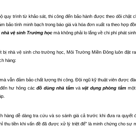
ộ quy trình từ khảo sát, thi công đến bảo hành được theo dõi chặt c
đảm bảo tính minh bạch trong báo giá và hóa đơn xuất ra theo hợp đồ
bị nhà vệ sinh Trường học
mà không phải lo lắng về chi phí phát sinh
iết bị nhà vệ sinh cho trường học, Môi Trường Miền Đông luôn đặt 
ch hàng:
t mà vẫn đảm bảo chất lượng thi công. Đội ngũ kỹ thuật viên được đà
o đến hư hỏng các
đồ dùng nhà tắm
và
vật dụng phòng tắm
một 
ập.
ách hàng dễ dàng tra cứu và so sánh giá cả trước khi đưa ra quyết 
hỉ thu tiền khi vấn đề đã được xử lý triệt để” là minh chứng cho sự