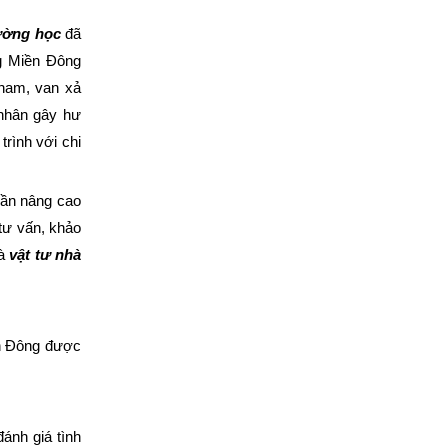
rường học
đã
ng Miền Đông
 nam, van xả
 nhân gây hư
rình với chi
phần nâng cao
tư vấn, khảo
à
vật tư nhà
ền Đông được
đánh giá tình