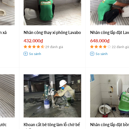
n xả
Nhân công thay xi phông Lavabo
Nhân công lắp đặt La
432.000₫
648.000₫
29 đánh giá
22 đánh gi
nước
Khoan cắt bê tông làm lỗ chờ bể
Nhân công lắp đặt bồ