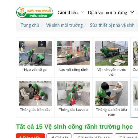
Giới thiệu
Dịch vụ môi trường
Trang chủ
Vệ sinh môi trường
Sửa thiết bị nhà vệ sinh
Nạo vét hố ga
Nạo vét cống rãnh
Vận chuyển nước
Cun
thải
Thông tắc bồn cầu
Thông tắc Lavabo
Thông tắc bồn tiểu
Sử
nam
Tất cả
15
Vệ sinh cống rãnh trường học