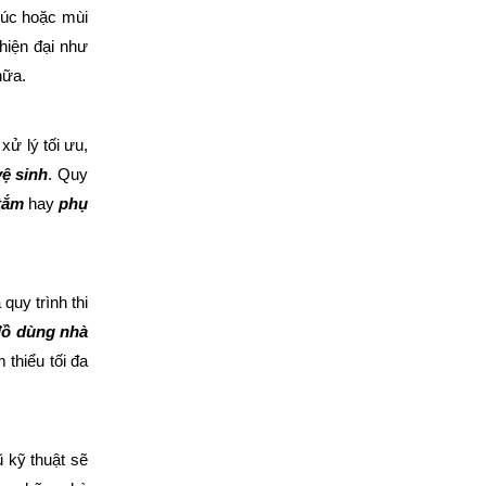
trúc hoặc mùi
 hiện đại như
hữa.
xử lý tối ưu,
ệ sinh
. Quy
tắm
hay
phụ
quy trình thi
đồ dùng nhà
thiểu tối đa
ũ kỹ thuật sẽ