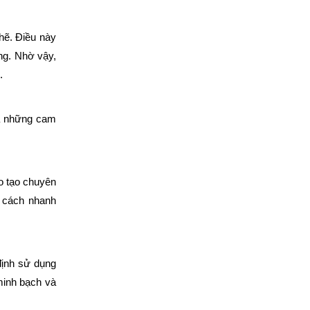
hẽ. Điều này
ng. Nhờ vậy,
.
ra những cam
o tạo chuyên
cách nhanh
định sử dụng
 minh bạch và