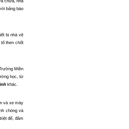
ửa chữa, nhà
 với bảng báo
ết bị nhà vệ
 tố then chốt
i Trường Miền
ường học, từ
sinh
khác.
en và xe máy
anh chóng và
riệt để, đảm