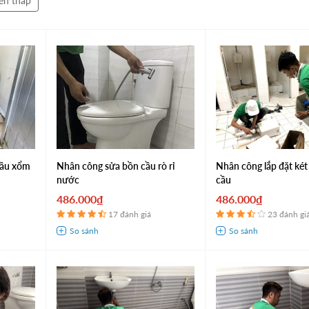
ến thấp
cầu xổm
Nhân công sửa bồn cầu rò rỉ
Nhân công lắp đặt ké
nước
cầu
486.000₫
486.000₫
17 đánh giá
23 đánh gi