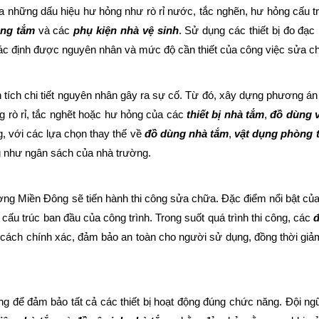
 ra những dấu hiệu hư hỏng như rò rỉ nước, tắc nghẽn, hư hỏng cấu 
ng tắm
và các
phụ kiện nhà vệ sinh
. Sử dụng các thiết bị đo đạc
xác định được nguyên nhân và mức độ cần thiết của công việc sửa c
 tích chi tiết nguyên nhân gây ra sự cố. Từ đó, xây dựng phương án 
ng rò rỉ, tắc nghẽt hoặc hư hỏng của các
thiết bị nhà tắm
,
đồ dùng v
g, với các lựa chọn thay thế về
đồ dùng nhà tắm
,
vật dụng phòng 
 như ngân sách của nhà trường.
ng Miền Đông sẽ tiến hành thi công sửa chữa. Đặc điểm nổi bật của 
ấu trúc ban đầu của công trình. Trong suốt quá trình thi công, các
 cách chính xác, đảm bảo an toàn cho người sử dụng, đồng thời giảm 
ỡng để đảm bảo tất cả các thiết bị hoạt động đúng chức năng. Đội ng