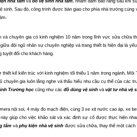
iện nhà tắm
và
đồ vệ sinh nhà tắm
, nhằm đảm bảo rằng sau khi s
vệ sinh. Sau đó, công trình được bàn giao cho phía nhà trường cùng
tâm.
 và chuyên gia có kinh nghiệm 10 năm trong lĩnh vực sửa chữa thi
giữa đội ngũ nhân sự chuyên nghiệp và trang thiết bị hiện đại là yếu
ng tuyệt đối cho khách hàng.
 thiết kế kiến trúc với kinh nghiệm tối thiểu 1 năm trong ngành, Mô
ũ chuyên gia luôn lắng nghe và thấu hiểu nhu cầu cụ thể của các tr
 sinh Trường học
cũng như các
đồ dùng vệ sinh
và
vật tư nhà vệ 
mera nội soi, 4 máy đo mạch điện, cùng 3 xe xịt nước cao áp, xe b
ại này giúp cho việc khảo sát và xác định sự cố được thực hiện nh
g tắm
và
phụ kiện nhà vệ sinh
được sửa chữa, thay thế một cách t