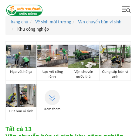
Trang chủ
Vệ sinh môi trường
Vận chuyển bùn vi sinh
Khu công nghiệp
Nạo vét hố ga
Nạo vét cống
Vận chuyển
Cung cấp bùn vi
rãnh
nước thải
sinh
Xem thêm
Hút bùn vi sinh
Tất cả
13