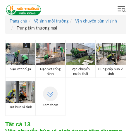
Trang chủ
Vệ sinh môi trường
Vận chuyển bùn vi sinh
Trung tâm thương mại
Nạo vét hố ga
Nạo vét cống
Vận chuyển
Cung cấp bùn vi
rãnh
nước thải
sinh
Xem thêm
Hút bùn vi sinh
Tất cả
13