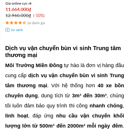
Giá online cực rẻ
11.664.000₫
12.960.000₫
-10%
26 đánh giá
Dịch vụ vận chuyển bùn vi sinh Trung tâm
thương mại
Môi Trường Miền Đông
tự hào là đơn vị hàng đầu
cung cấp
dịch vụ vận chuyển bùn vi sinh Trung
tâm thương mại
. Với hệ thống hơn
40 xe bồn
chuyên dụng
, dung tích từ
3m³ đến 30m³
, chúng
tôi luôn đảm bảo quy trình thi công
nhanh chóng
,
linh hoạt
, đáp ứng
nhu cầu vận chuyển khối
lượng lớn từ 500m³ đến 2000m³ mỗi ngày đêm
.