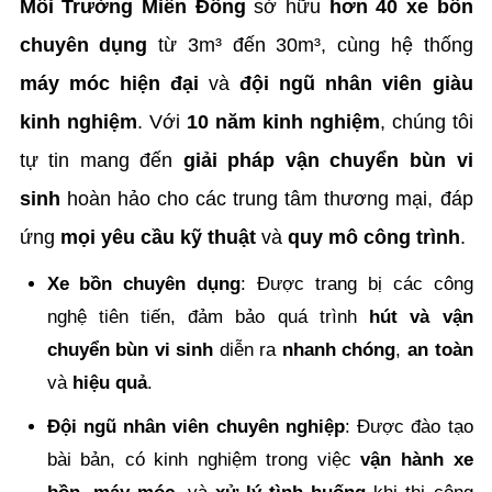
Môi Trường Miền Đông
sở hữu
hơn 40 xe bồn
chuyên dụng
từ 3m³ đến 30m³, cùng hệ thống
máy móc hiện đại
và
đội ngũ nhân viên giàu
kinh nghiệm
. Với
10 năm kinh nghiệm
, chúng tôi
tự tin mang đến
giải pháp vận chuyển bùn vi
sinh
hoàn hảo cho các trung tâm thương mại, đáp
ứng
mọi yêu cầu kỹ thuật
và
quy mô công trình
.
Xe bồn chuyên dụng
: Được trang bị các công
nghệ tiên tiến, đảm bảo quá trình
hút và vận
chuyển bùn vi sinh
diễn ra
nhanh chóng
,
an toàn
và
hiệu quả
.
Đội ngũ nhân viên chuyên nghiệp
: Được đào tạo
bài bản, có kinh nghiệm trong việc
vận hành xe