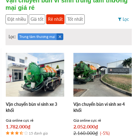
Vận chuyển bùn vi sinh trung tâm thương
mại giá rẻ
Đặt nhiều
Giá tốt
Rẻ nhất
Tốt nhất
Lọc
Lọc:
Trung tâm thương mại
Vận chuyển bùn vi sinh xe 3
Vận chuyển bùn vi sinh xe 4
khối
khối
Giá online cực rẻ
Giá online cực rẻ
1.782.000₫
2.052.000₫
2.160.000₫
-5%
15 đánh giá