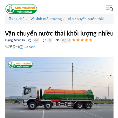
Trang chủ
Vệ sinh môi trường
Vận chuyển nước thải
Vận chuyển nước thải khối lượng nhiều
Đặng Như Tơ
64
0
8,2 N
●
●
●
4.29
(
24
)