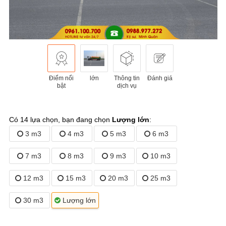
Điểm nổi
lớn
Thông tin
Đánh giá
bật
dịch vụ
Có 14 lựa chọn, bạn đang chọn
Lượng lớn
:
3 m3
4 m3
5 m3
6 m3
7 m3
8 m3
9 m3
10 m3
12 m3
15 m3
20 m3
25 m3
30 m3
Lượng lớn