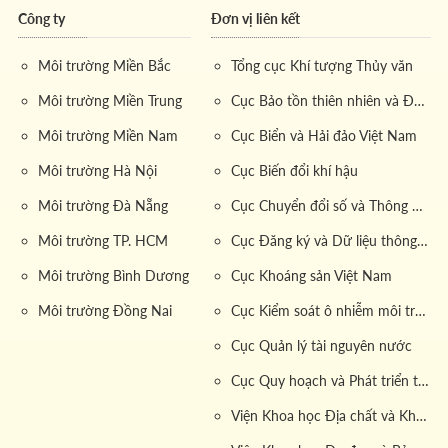
Công ty
Đơn vị liên kết
2.1 Tiêu chuẩn chất lượng và an toàn
Môi trường Miền Bắc
Tổng cục Khí tượng Thủy văn
Dịch vụ
vận chuyển nước thải khối lượng lớn
được xây
Môi trường Miền Trung
Cục Bảo tồn thiên nhiên và Đa dạng sinh học
dựng dựa trên các tiêu chuẩn chất lượng nghiêm ngặt,
Môi trường Miền Nam
Cục Biển và Hải đảo Việt Nam
đảm bảo việc vận chuyển diễn ra an toàn, hiệu quả và
bảo vệ môi trường.
Môi trường Hà Nội
Cục Biến đổi khí hậu
Chuyên gia
của
công ty
luôn tuân thủ quy định về bảo
Môi trường Đà Nẵng
Cục Chuyển đổi số và Thông tin dữ liệu tài nguyên môi trường
vệ môi trường, xử lý nước thải theo các tiêu chuẩn quốc
Môi trường TP. HCM
Cục Đăng ký và Dữ liệu thông tin đất đai
tế và quy định của Bộ Tài nguyên và Môi trường.
Môi trường Bình Dương
Cục Khoáng sản Việt Nam
Các
đơn vị vận chuyển nước thải khối lượng lớn
đều
Môi trường Đồng Nai
Cục Kiểm soát ô nhiễm môi trường
được trang bị đầy đủ các thiết bị an toàn, đảm bảo an
toàn cho cả nhân viên và môi trường sống xung quanh.
Cục Quản lý tài nguyên nước
Quy trình vận chuyển được giám sát chặt chẽ từ đầu
Cục Quy hoạch và Phát triển tài nguyên đất
đến cuối, giúp phát hiện và xử lý kịp thời các sự cố phát
Viện Khoa học Địa chất và Khoáng sản
sinh.