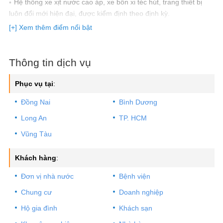
Hệ thống xe xịt nước cao áp, xe bồn xi téc hút, trang thiết bị
luôn đổi mới hiện đại, được kiểm định theo định kỳ.
Xử lý nhanh gọn, vệ sinh sạch sẽ những vị trí đã làm việc sau
[+] Xem thêm điểm nổi bật
khi thi công.
Hơn 200 chi nhánh thi công và bảo hành tại 63 tỉnh thành (rất
nhanh và tiện lợi).
Thông tin dịch vụ
100% đơn giá dịch vụ đã bao gồm VAT.
Hỗ trợ thanh toán tiền mặt, chuyển khoản, Visa, Momo,
Phục vụ tại
:
QrCode khi thuê dịch vụ.
Đồng Nai
Bình Dương
Cam kết đúng giá không vẽ vời.
Long An
TP. HCM
Vũng Tàu
Khách hàng
:
Đơn vị nhà nước
Bệnh viện
Chung cư
Doanh nghiệp
Hộ gia đình
Khách sạn