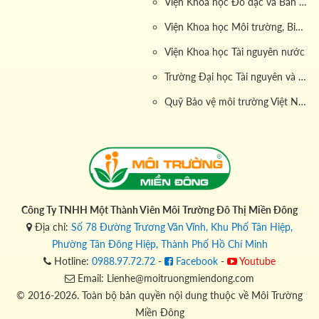
Viện Khoa học Đo đạc và Bản đồ
2.2 Lợi ích kinh tế và môi trường
Viện Khoa học Môi trường, Biển và Hải đảo
Viện Khoa học Tài nguyên nước
Việc sử dụng dịch vụ
vận chuyển nước thải khối lượng
lớn
không chỉ giúp giảm thiểu chi phí vận hành của
Trường Đại học Tài nguyên và Môi trường
khách hàng mà còn góp phần bảo vệ môi trường:
Quỹ Bảo vệ môi trường Việt Nam
Tiết kiệm chi phí
: Với giá dịch vụ cạnh tranh (trọn gói
650,000/m3 và không bao gồm vệ sinh đáy hầm
630,000/m3, phục vụ tối thiểu 3 m3), khách hàng có thể
tối ưu hóa nguồn lực tài chính để đầu tư cho các hoạt
động sản xuất, kinh doanh khác.
Bảo vệ môi trường
: Việc xử lý và vận chuyển nước
Công Ty TNHH Một Thành Viên Môi Trường Đô Thị Miền Đông
Địa chỉ:
Số 78 Đường Trương Văn Vĩnh, Khu Phố Tân Hiệp,
thải đúng quy trình giúp giảm thiểu ô nhiễm, góp phần
Phường Tân Đông Hiệp, Thành Phố Hồ Chí Minh
bảo vệ nguồn nước và sức khỏe cộng đồng.
Hotline:
0988.97.72.72
-
Facebook
-
Youtube
Nâng cao uy tín doanh nghiệp
: Sử dụng dịch vụ của
Email: Lienhe@moitruongmiendong.com
công ty vận chuyển nước thải khối lượng lớn
chuyên
© 2016-2026. Toàn bộ bản quyền nội dung thuộc về Môi Trường
nghiệp sẽ tạo niềm tin với khách hàng và đối tác kinh
Miền Đông