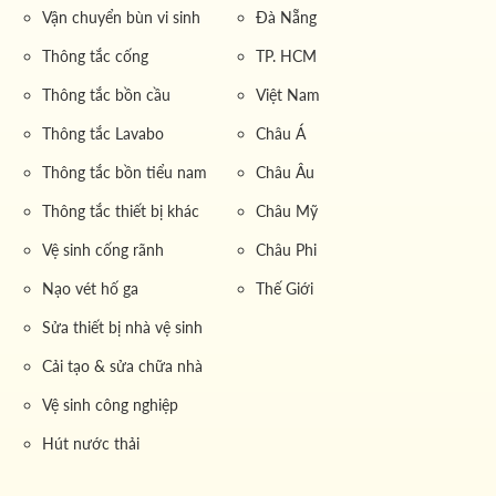
nước thải từ các nguồn khác nhau một cách nhanh
Vận chuyển bùn vi sinh
Đà Nẵng
chóng, chính xác và an toàn.
Thông tắc cống
TP. HCM
Thiết bị đo lường tự động
: Đảm bảo việc định lượng
Thông tắc bồn cầu
Việt Nam
m³ nước thải được chính xác, hỗ trợ việc tính toán
đơn
Thông tắc Lavabo
Châu Á
giá vận chuyển nước thải khối lượng lớn
theo đúng quy
chuẩn đã đề ra.
Thông tắc bồn tiểu nam
Châu Âu
Hệ thống định vị GPS
: Giúp theo dõi lộ trình di chuyển
Thông tắc thiết bị khác
Châu Mỹ
của xe vận chuyển, đảm bảo an toàn và hiệu quả trong
Vệ sinh cống rãnh
Châu Phi
từng chặng đường.
Nạo vét hố ga
Thế Giới
Các thiết bị và công nghệ này được bảo trì định kỳ bởi
Sửa thiết bị nhà vệ sinh
đội ngũ chuyên gia giàu kinh nghiệm của
công ty
, từ đó
giúp giảm thiểu rủi ro trong quá trình vận chuyển và tăng
Cải tạo & sửa chữa nhà
cường độ tin cậy đối với khách hàng.
Vệ sinh công nghiệp
Hút nước thải
Đặc điểm và lợi ích của dịch vụ vận
chuyển nước thải khối lượng lớn