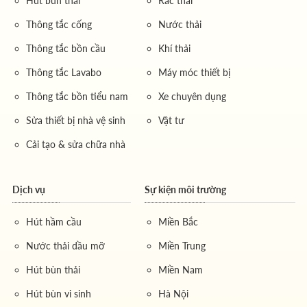
Hút bùn thải
Rác thải
tiết kiệm chi phí và tối ưu hiệu quả.
Thông tắc cống
Nước thải
Ví dụ minh họa
: Khi một khu chung cư tại TP.
Thông tắc bồn cầu
Khí thải
HCM yêu cầu
vận chuyển nước thải
sinh hoạt
Thông tắc Lavabo
Máy móc thiết bị
với lượng khối lớn, đội ngũ chuyên gia sẽ kiểm
tra trực tiếp hiện trạng hệ thống xử lý và lập kế
Thông tắc bồn tiểu nam
Xe chuyên dụng
hoạch vận chuyển dựa trên số liệu đo lường
Sửa thiết bị nhà vệ sinh
Vật tư
thực tế, từ đó đảm bảo dịch vụ được triển khai
Cải tạo & sửa chữa nhà
một cách an toàn và hiệu quả.
Dịch vụ
Sự kiện môi trường
1.2 Công nghệ và thiết bị hỗ trợ
Các giải pháp
vận chuyển nước thải khối lượng lớn
Hút hầm cầu
Miền Bắc
được hỗ trợ bởi những công nghệ hiện đại, góp phần
Nước thải dầu mỡ
Miền Trung
nâng cao hiệu quả xử lý và đảm bảo an toàn cho quá
Hút bùn thải
Miền Nam
trình vận chuyển. Một số công nghệ tiêu biểu bao gồm:
Hút bùn vi sinh
Hà Nội
Hệ thống bơm chuyên dụng
: Giúp hút và vận chuyển