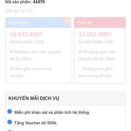
Mã sản phẩm:
41070
Hà Nội
TRỌN GÓI
GIÁ RẺ
16.572.600₫
12.052.800₫
18.414.000₫
-10%
13.392.000đ
-10%
Khoảng cách vận chuyển
Khoảng cách vận
tối đa 15km.
chuyển tối đa 15km.
Bao gồm bơm trung
Không bao gồm
chuyển.
bơm trung chuyển.
KHUYẾN MÃI DỊCH VỤ
Miễn phí khảo sát và phân tích hệ thống.
Tặng Voucher tới 500k.