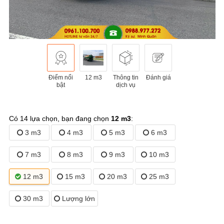
Điểm nổi
12 m3
Thông tin
Đánh giá
bật
dịch vụ
Có 14 lựa chọn, bạn đang chọn
12 m3
:
3 m3
4 m3
5 m3
6 m3
7 m3
8 m3
9 m3
10 m3
12 m3
15 m3
20 m3
25 m3
30 m3
Lượng lớn