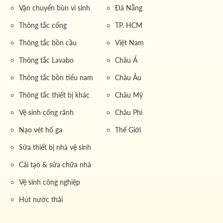
1.2. Quy trình vận chuyển nước thải 12
Vận chuyển bùn vi sinh
Đà Nẵng
khối
Thông tắc cống
TP. HCM
Quy trình vận chuyển được thực hiện theo các bước
Thông tắc bồn cầu
Việt Nam
chuẩn mực:
Thông tắc Lavabo
Châu Á
Tiếp nhận yêu cầu:
Khách hàng
liên hệ
qua hệ thống
Thông tắc bồn tiểu nam
Châu Âu
Chat trực tiếp với nhân viên kinh doanh hoặc qua Hotline
website.
Thông tắc thiết bị khác
Châu Mỹ
Khảo sát hiện trạng:
Các chuyên gia sẽ trực tiếp đến
Vệ sinh cống rãnh
Châu Phi
khảo sát hiện trạng khu vực cần vận chuyển nước thải.
Nạo vét hố ga
Thế Giới
Lập bảng giá vận chuyển nước thải xe 12 khối:
Dựa
Sửa thiết bị nhà vệ sinh
trên khảo sát,
báo giá vận chuyển nước thải xe 12
Cải tạo & sửa chữa nhà
khối
được lập rõ ràng với đơn giá cụ thể:
Vệ sinh công nghiệp
Trọn gói:
650,000/m³
Hút nước thải
Không bao gồm vệ sinh đáy hầm:
630,000/m³
Phục vụ tối thiểu 3 m³, giá chưa bao gồm VAT và