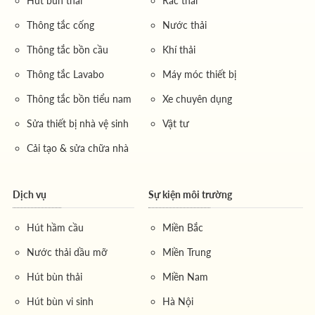
Hút bùn thải
Rác thải
Dịch vụ được triển khai với mục tiêu tối ưu hoá quá
Thông tắc cống
Nước thải
trình xử lý và vận chuyển nước thải, đảm bảo không gây
ô nhiễm môi trường và bảo vệ sức khỏe cộng đồng. Sự
Thông tắc bồn cầu
Khí thải
chuyên nghiệp trong quy trình từ
hút và vận chuyển
Thông tắc Lavabo
Máy móc thiết bị
nước thải xe 12 khối
đến xử lý tại các điểm trung
Thông tắc bồn tiểu nam
Xe chuyên dụng
chuyển chuyên dụng đã tạo nên niềm tin cho khách
hàng, đặc biệt là trong bối cảnh các tiêu chuẩn về môi
Sửa thiết bị nhà vệ sinh
Vật tư
trường ngày càng nghiêm ngặt.
Cải tạo & sửa chữa nhà
Mục tiêu chính:
Đảm bảo an toàn cho môi trường và sức khỏe
Dịch vụ
Sự kiện môi trường
cộng đồng.
Giảm thiểu rủi ro ô nhiễm từ nước thải đến nguồn
Hút hầm cầu
Miền Bắc
nước sạch.
Nước thải dầu mỡ
Miền Trung
Tối ưu hóa chi phí vận chuyển và xử lý, đáp ứng
Hút bùn thải
Miền Nam
yêu cầu của khách hàng theo từng khu vực địa lý.
Hút bùn vi sinh
Hà Nội