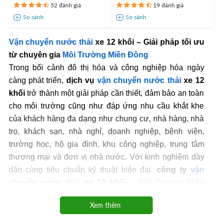
52 đánh giá
19 đánh giá
Vận chuyển nước thải
xe 12 khối – Giải pháp tối ưu
từ chuyên gia
Môi Trường Miền Đông
Trong bối cảnh đô thị hóa và công nghiệp hóa ngày
càng phát triển,
dịch vụ
vận chuyển nước thải
xe 12
khối
trở thành một giải pháp cần thiết, đảm bảo an toàn
cho môi trường cũng như đáp ứng nhu cầu khắt khe
của khách hàng đa dạng như chung cư, nhà hàng, nhà
trọ, khách sạn, nhà nghỉ, doanh nghiệp, bệnh viện,
trường học, hộ gia đình, khu công nghiệp, trung tâm
thương mại và đơn vị nhà nước. Với kinh nghiệm dày
dặn cùng tiêu chuẩn kỹ thuật hiện đại,
công ty
vận
chuyển nước thải
xe 12 khối
–
Môi Trường Miền
Đông
đã và đang tạo nên uy tín qua từng dự án vận
Xem thêm
chuyển nước thải sinh hoạt, vận chuyển nước thải công