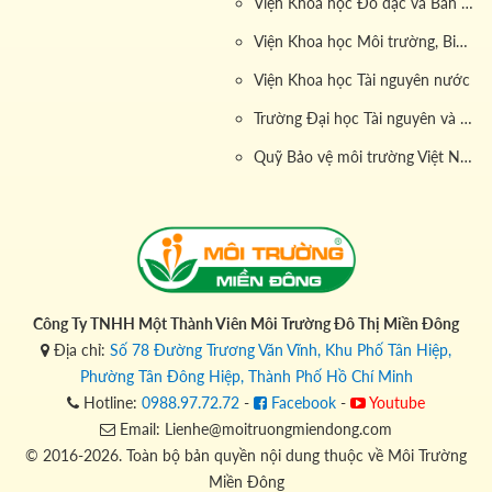
Viện Khoa học Đo đạc và Bản đồ
Viện Khoa học Môi trường, Biển và Hải đảo
2.1.
Tiết kiệm chi phí và thời gian
Viện Khoa học Tài nguyên nước
Việc sử dụng dịch vụ của
công ty vận chuyển nước
Trường Đại học Tài nguyên và Môi trường
thải xe 12 khối
giúp khách hàng tiết kiệm thời gian
trong việc quản lý và xử lý nước thải. Thay vì phải tự lo
Quỹ Bảo vệ môi trường Việt Nam
liệu,
đơn vị vận chuyển nước thải xe 12 khối
đảm
nhận toàn bộ quá trình từ thu gom đến xử lý, giúp giảm
thiểu chi phí phát sinh và đảm bảo quy trình diễn ra
nhanh chóng.
Đơn giá vận chuyển nước thải xe 12 khối
đã được
Công Ty TNHH Một Thành Viên Môi Trường Đô Thị Miền Đông
tính toán hợp lý, phù hợp với mọi đối tượng khách hàng
Địa chỉ:
Số 78 Đường Trương Văn Vĩnh, Khu Phố Tân Hiệp,
từ hộ gia đình đến các khu công nghiệp lớn.
Phường Tân Đông Hiệp, Thành Phố Hồ Chí Minh
Sự chuyên nghiệp và kinh nghiệm của đội ngũ kỹ thuật
Hotline:
0988.97.72.72
-
Facebook
-
Youtube
viên, lái xe chuyên nghiệp là yếu tố then chốt mang lại
Email: Lienhe@moitruongmiendong.com
hiệu quả tối ưu cho quá trình vận chuyển.
© 2016-2026. Toàn bộ bản quyền nội dung thuộc về Môi Trường
Miền Đông