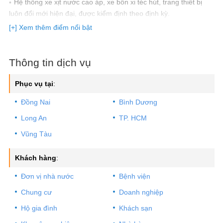
Hệ thống xe xịt nước cao áp, xe bồn xi téc hút, trang thiết bị
luôn đổi mới hiện đại, được kiểm định theo định kỳ.
Xử lý nhanh gọn, vệ sinh sạch sẽ những vị trí đã làm việc sau
[+] Xem thêm điểm nổi bật
khi thi công.
Hơn 200 chi nhánh thi công và bảo hành tại 63 tỉnh thành (rất
nhanh và tiện lợi).
Thông tin dịch vụ
100% đơn giá dịch vụ đã bao gồm VAT.
Hỗ trợ thanh toán tiền mặt, chuyển khoản, Visa, Momo,
Phục vụ tại
:
QrCode khi thuê dịch vụ.
Đồng Nai
Bình Dương
Cam kết đúng giá không vẽ vời.
Long An
TP. HCM
Vũng Tàu
Khách hàng
:
Đơn vị nhà nước
Bệnh viện
Chung cư
Doanh nghiệp
Hộ gia đình
Khách sạn