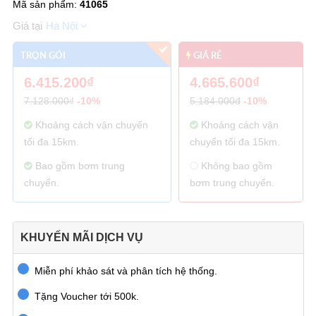
Mã sản phẩm:
41065
Hà Nội
TRỌN GÓI
GIÁ RẺ
6.415.200₫
4.665.600₫
7.128.000₫
-10%
5.184.000đ
-10%
Khoảng cách vận chuyển
Khoảng cách vận
tối đa 15km.
chuyển tối đa 15km.
Bao gồm bơm trung
Không bao gồm
chuyển.
bơm trung chuyển.
KHUYẾN MÃI DỊCH VỤ
Miễn phí khảo sát và phân tích hệ thống.
Tặng Voucher tới 500k.