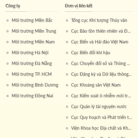
chưa nhân với số mét.
Công ty
Đơn vị liên kết
Thực hiện vận chuyển:
Sử dụng
xe vận chuyển nước
Môi trường Miền Bắc
Tổng cục Khí tượng Thủy văn
thải 12 khối
hiện đại, đội ngũ lái xe được đào tạo bài bản
sẽ tiến hành
hút nước thải xe 12 khối
an toàn và nhanh
Môi trường Miền Trung
Cục Bảo tồn thiên nhiên và Đa dạng sinh học
chóng.
Môi trường Miền Nam
Cục Biển và Hải đảo Việt Nam
Bàn giao dịch vụ:
Sau khi hoàn tất quá trình vận
Môi trường Hà Nội
Cục Biến đổi khí hậu
chuyển, khách hàng được cung cấp báo cáo chi tiết về
Môi trường Đà Nẵng
Cục Chuyển đổi số và Thông tin dữ liệu tài nguyên môi trường
quá trình xử lý và vận chuyển.
Môi trường TP. HCM
Cục Đăng ký và Dữ liệu thông tin đất đai
2. Lợi ích vượt trội của dịch vụ vận
Môi trường Bình Dương
Cục Khoáng sản Việt Nam
chuyển nước thải xe 12 khối
Môi trường Đồng Nai
Cục Kiểm soát ô nhiễm môi trường
Dịch vụ
vận chuyển nước thải sinh hoạt, vận chuyển
Cục Quản lý tài nguyên nước
nước thải công nghiệp, vận chuyển nước thải sản
Cục Quy hoạch và Phát triển tài nguyên đất
xuất và vận chuyển nước thải chăn nuôi
mang đến
nhiều lợi ích thiết thực cho khách hàng trong và ngoài
Viện Khoa học Địa chất và Khoáng sản
khu vực đô thị.