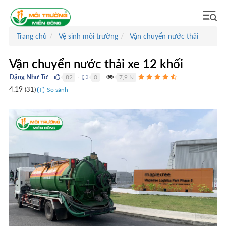
Trang chủ
Vệ sinh môi trường
Vận chuyển nước thải
Vận chuyển nước thải xe 12 khối
Đặng Như Tơ
82
0
7,9 N
●
●
●
4.19
(
31
)