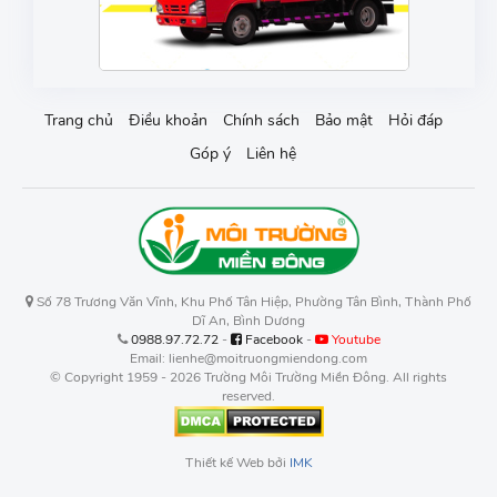
Trang chủ
Điều khoản
Chính sách
Bảo mật
Hỏi đáp
Góp ý
Liên hệ
Số 78 Trương Văn Vĩnh, Khu Phố Tân Hiệp, Phường Tân Bình, Thành Phố
Dĩ An, Bình Dương
0988.97.72.72
-
Facebook
-
Youtube
Email: lienhe@moitruongmiendong.com
© Copyright 1959 - 2026 Trường Môi Trường Miền Đông. All rights
reserved.
Thiết kế Web bởi
IMK