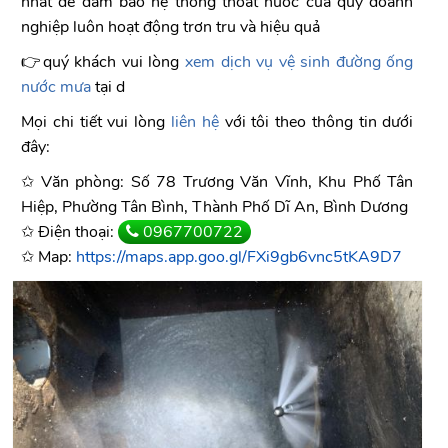
nhất để đảm bảo hệ thống thoát nước của quý doanh
nghiệp luôn hoạt động trơn tru và hiệu quả
👉quý khách vui lòng
xem dịch vụ vệ sinh đường ống
nước mưa
tại d
Mọi chi tiết vui lòng
liên hệ
với tôi theo thông tin dưới
đây:
✩ Văn phòng: Số 78 Trương Văn Vĩnh, Khu Phố Tân
Hiệp, Phường Tân Bình, Thành Phố Dĩ An, Bình Dương
✩ Điện thoại:
0967700722
✩ Map:
https://maps.app.goo.gl/FXi9gb6vnc5tKA9D7