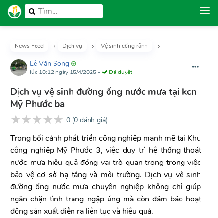
News Feed
Dịch vụ
Vệ sinh cống rãnh
Lê Văn Song
lúc 10:12 ngày 15/4/2025
-
Đã duyệt
Dịch vụ vệ sinh đường ống nước mưa tại kcn
Mỹ Phước ba
★
★
★
★
★
0
(
0
đánh giá)
Trong bối cảnh phát triển công nghiệp mạnh mẽ tại Khu
công nghiệp Mỹ Phước 3, việc duy trì hệ thống thoát
nước mưa hiệu quả đóng vai trò quan trọng trong việc
bảo vệ cơ sở hạ tầng và môi trường. Dịch vụ vệ sinh
đường ống nước mưa chuyên nghiệp không chỉ giúp
ngăn chặn tình trạng ngập úng mà còn đảm bảo hoạt
động sản xuất diễn ra liên tục và hiệu quả.