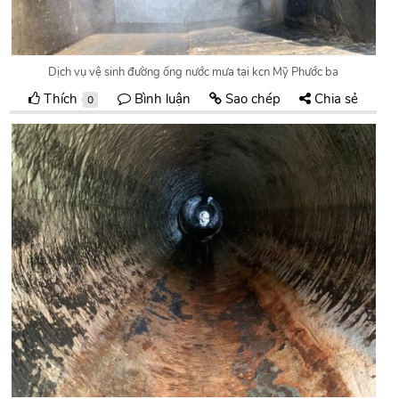
Dịch vụ vệ sinh đường ống nước mưa tại kcn Mỹ Phước ba
Thích
Bình luận
Sao chép
Chia sẻ
0