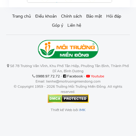
Trang chủ
Điều khoản
Chính sách
Bảo mật
Hỏi đáp
Góp ý
Liên hệ
Số 78 Trương Văn Vĩnh, Khu Phố Tân Hiệp, Phường Tân Bình, Thành Phố
Dĩ An, Bình Dương
0988.97.72.72
-
Facebook
-
Youtube
Email: lienhe@moitruongmiendong.com
© Copyright 1959 - 2026 Trường Môi Trường Miền Đông. All rights
reserved.
Thiết kế Web bởi
IMK