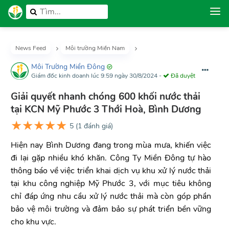
News Feed
Môi trường Miền Nam
Môi Trường Miền Đông
Giám đốc kinh doanh
lúc 9:59 ngày 30/8/2024
-
Đã duyệt
Giải quyết nhanh chóng 600 khối nước thải
tại KCN Mỹ Phước 3 Thới Hoà, Bình Dương
★
★
★
★
★
5
(
1
đánh giá)
Hiện nay Bình Dương đang trong mùa mưa, khiến việc
đi lại gặp nhiều khó khăn. Công Ty Miền Đông tự hào
thông báo về việc triển khai dịch vụ khu xử lý nước thải
tại khu công nghiệp Mỹ Phước 3, với mục tiêu không
chỉ đáp ứng nhu cầu xử lý nước thải mà còn góp phần
bảo vệ môi trường và đảm bảo sự phát triển bền vững
cho khu vực.