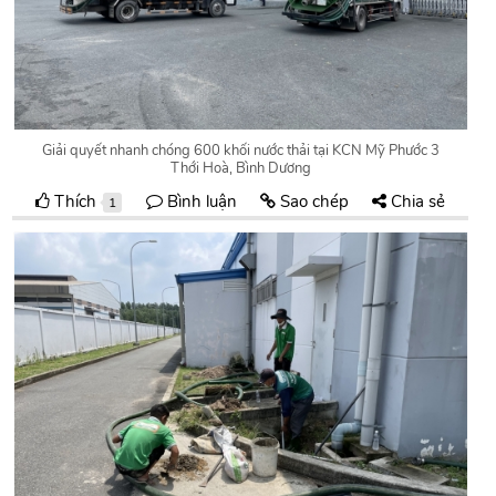
Giải quyết nhanh chóng 600 khối nước thải tại KCN Mỹ Phước 3
Thới Hoà, Bình Dương
Thích
Bình luận
Sao chép
Chia sẻ
1