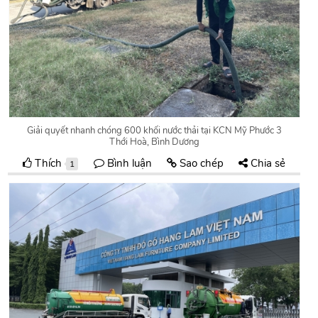
Giải quyết nhanh chóng 600 khối nước thải tại KCN Mỹ Phước 3
Thới Hoà, Bình Dương
Thích
Bình luận
Sao chép
Chia sẻ
1