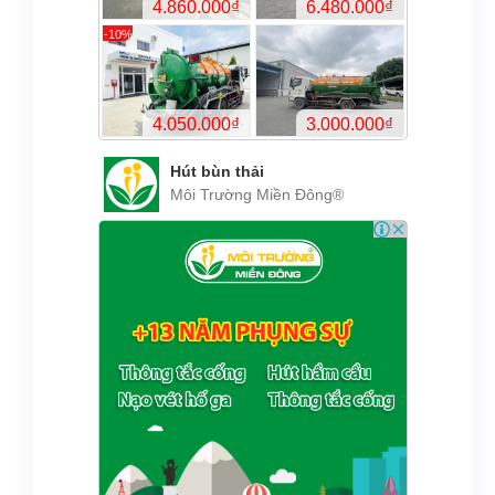
Hút bùn thải
Môi Trường Miền Đông®