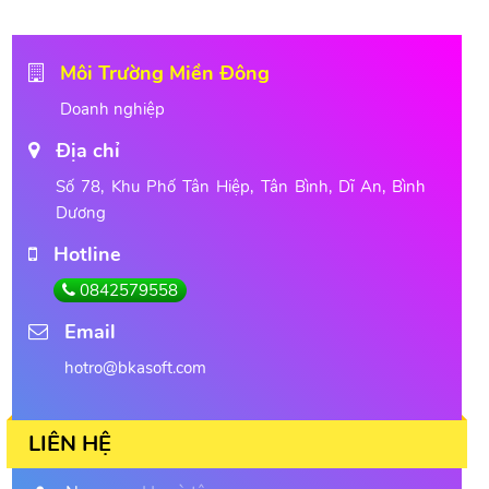
Môi Trường Miền Đông
Doanh nghiệp
Địa chỉ
Số 78, Khu Phố Tân Hiệp, Tân Bình, Dĩ An, Bình
Dương
Hotline
0842579558
Email
hotro@bkasoft.com
LIÊN HỆ