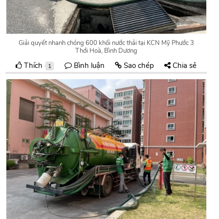
Giải quyết nhanh chóng 600 khối nước thải tại KCN Mỹ Phước 3
Thới Hoà, Bình Dương
Thích
Bình luận
Sao chép
Chia sẻ
1