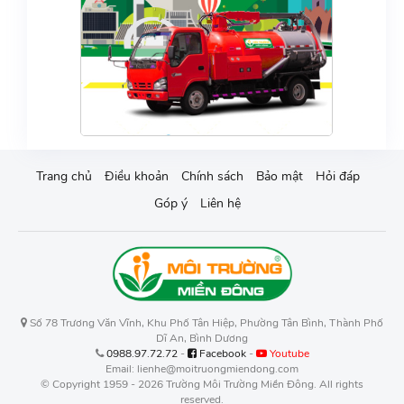
Trang chủ
Điều khoản
Chính sách
Bảo mật
Hỏi đáp
Góp ý
Liên hệ
Số 78 Trương Văn Vĩnh, Khu Phố Tân Hiệp, Phường Tân Bình, Thành Phố
Dĩ An, Bình Dương
0988.97.72.72
-
Facebook
-
Youtube
Email: lienhe@moitruongmiendong.com
© Copyright 1959 - 2026 Trường Môi Trường Miền Đông. All rights
reserved.