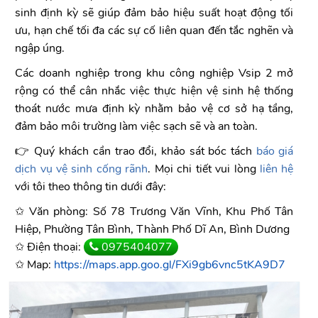
sinh định kỳ sẽ giúp đảm bảo hiệu suất hoạt động tối
ưu, hạn chế tối đa các sự cố liên quan đến tắc nghẽn và
ngập úng.
Các doanh nghiệp trong khu công nghiệp Vsip 2 mở
rộng có thể cân nhắc việc thực hiện vệ sinh hệ thống
thoát nước mưa định kỳ nhằm bảo vệ cơ sở hạ tầng,
đảm bảo môi trường làm việc sạch sẽ và an toàn.
👉 Quý khách cần trao đổi, khảo sát bóc tách
báo giá
dịch vụ vệ sinh cống rãnh
. Mọi chi tiết vui lòng
liên hệ
với tôi theo thông tin dưới đây:
✩ Văn phòng: Số 78 Trương Văn Vĩnh, Khu Phố Tân
Hiệp, Phường Tân Bình, Thành Phố Dĩ An, Bình Dương
✩ Điện thoại:
0975404077
✩ Map:
https://maps.app.goo.gl/FXi9gb6vnc5tKA9D7