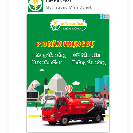
Hút bùn thải
Môi Trường Miền Đông®