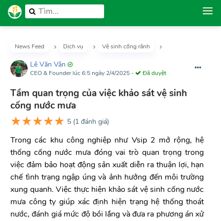
News Feed
Dịch vụ
Vệ sinh cống rãnh
Lê Văn Vân
CEO & Founder
lúc 6:5 ngày 2/4/2025
-
Đã duyệt
Tầm quan trọng của việc khảo sát vệ sinh
cống nước mưa
★
★
★
★
★
5
(
1
đánh giá)
Trong các khu công nghiệp như Vsip 2 mở rộng, hệ
thống cống nước mưa đóng vai trò quan trọng trong
việc đảm bảo hoạt động sản xuất diễn ra thuận lợi, hạn
chế tình trạng ngập úng và ảnh hưởng đến môi trường
xung quanh. Việc thực hiện khảo sát vệ sinh cống nước
mưa công ty giúp xác định hiện trạng hệ thống thoát
nước, đánh giá mức độ bồi lắng và đưa ra phương án xử