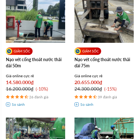
Nạo vét cống thoát nước thải
Nạo vét cống thoát nước thải
dài 50m
dài 75m
Giá online cực rẻ
Giá online cực rẻ
14.580.000₫
20.655.000₫
16.200.000₫
24.300.000₫
-10%
-15%
26 đánh giá
39 đánh giá