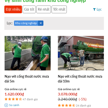
Vệ sinh cống rãnh khu công nghiệp
Đặt nhiều
Giá tốt
Rẻ nhất
Tốt nhất
Lọc
Lọc:
Khu công nghiệp
Nạo vét cống thoát nước mưa
Nạo vét cống thoát nước mưa
dài 5m
dài 10m
Giá online cực rẻ
Giá online cực rẻ
1.620.000₫
3.078.000₫
3.240.000₫
-5%
47 đánh giá
24 đánh giá