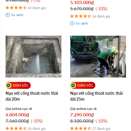
-5%
5.103.000₫
42 đánh giá
5.670.000₫
-10%
36 đánh giá
Nạo vét cống thoát nước thải
Nạo vét cống thoát nước thải
dài 20m
dài 25m
Giá online cực rẻ
Giá online cực rẻ
6.804.000₫
7.290.000₫
7.560.000₫
8.100.000₫
-10%
-10%
20 đánh giá
27 đánh giá