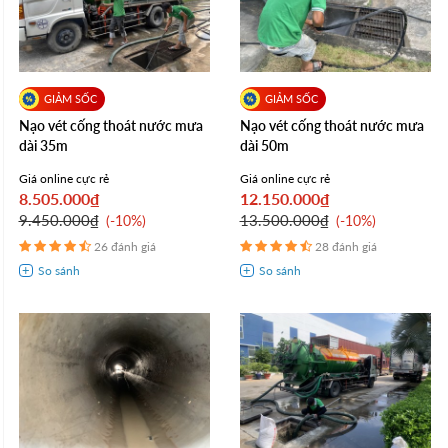
Nạo vét cống thoát nước mưa
Nạo vét cống thoát nước mưa
dài 35m
dài 50m
Giá online cực rẻ
Giá online cực rẻ
8.505.000₫
12.150.000₫
9.450.000₫
13.500.000₫
-10%
-10%
26 đánh giá
28 đánh giá