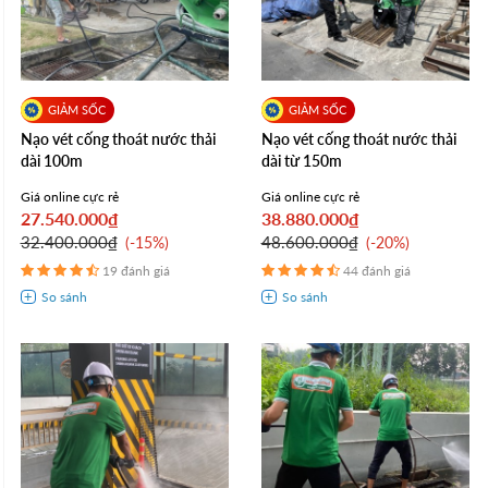
Nạo vét cống thoát nước thải
Nạo vét cống thoát nước thải
dài 100m
dài từ 150m
Giá online cực rẻ
Giá online cực rẻ
27.540.000₫
38.880.000₫
32.400.000₫
48.600.000₫
-15%
-20%
19 đánh giá
44 đánh giá