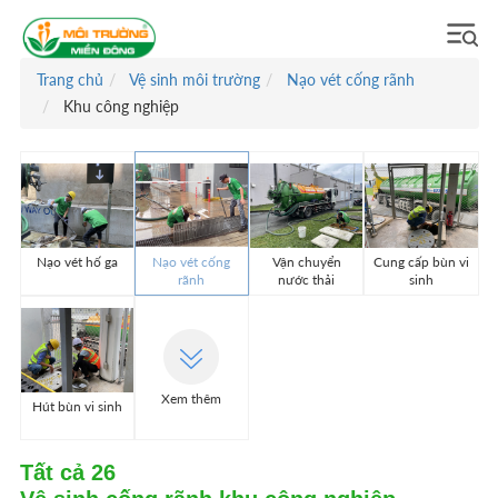
Trang chủ
Vệ sinh môi trường
Nạo vét cống rãnh
Khu công nghiệp
Nạo vét hố ga
Nạo vét cống
Vận chuyển
Cung cấp bùn vi
rãnh
nước thải
sinh
Xem thêm
Hút bùn vi sinh
Tất cả
26