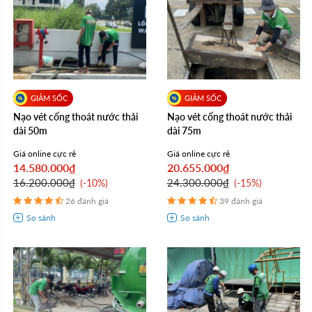
Nạo vét cống thoát nước thải
Nạo vét cống thoát nước thải
dài 50m
dài 75m
Giá online cực rẻ
Giá online cực rẻ
14.580.000₫
20.655.000₫
16.200.000₫
24.300.000₫
-10%
-15%
26 đánh giá
39 đánh giá