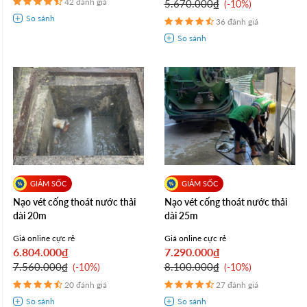
42 đánh giá
5.670.000₫
-10%
36 đánh giá
Nạo vét cống thoát nước thải
Nạo vét cống thoát nước thải
dài 20m
dài 25m
Giá online cực rẻ
Giá online cực rẻ
6.804.000₫
7.290.000₫
7.560.000₫
8.100.000₫
-10%
-10%
20 đánh giá
27 đánh giá