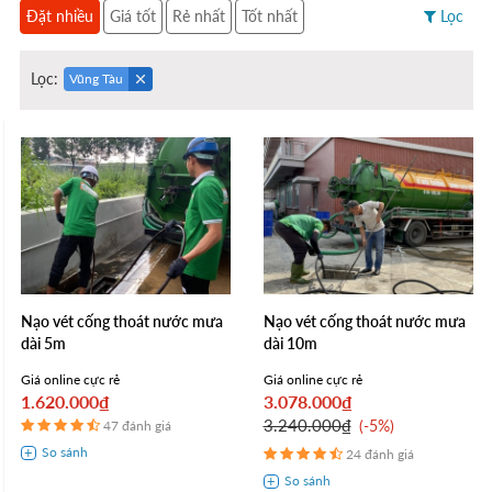
Đặt nhiều
Giá tốt
Rẻ nhất
Tốt nhất
Lọc
Lọc:
Vũng Tàu
Nạo vét cống thoát nước mưa
Nạo vét cống thoát nước mưa
dài 5m
dài 10m
Giá online cực rẻ
Giá online cực rẻ
1.620.000₫
3.078.000₫
3.240.000₫
-5%
47 đánh giá
24 đánh giá