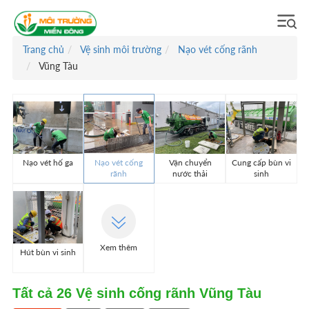
Trang chủ
Vệ sinh môi trường
Nạo vét cống rãnh
Vũng Tàu
Nạo vét hố ga
Nạo vét cống
Vận chuyển
Cung cấp bùn vi
rãnh
nước thải
sinh
Xem thêm
Hút bùn vi sinh
Tất cả
26
Vệ sinh cống rãnh Vũng Tàu