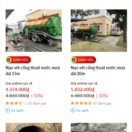
Nạo vét cống thoát nước mưa
Nạo vét cống thoát nước mưa
dài 15m
dài 20m
Giá online cực rẻ
Giá online cực rẻ
4.374.000₫
5.832.000₫
4.860.000₫
6.480.000₫
-10%
-10%
33 đánh giá
37 đánh giá