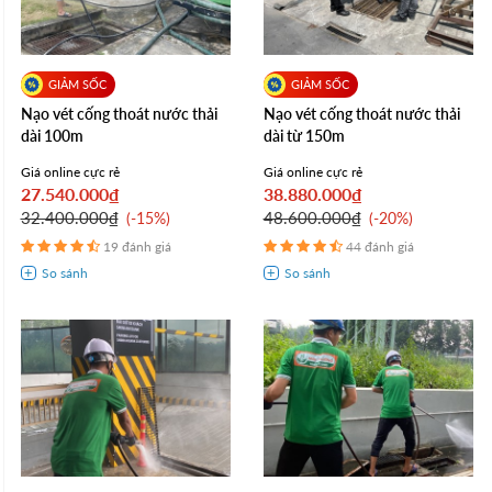
Nạo vét cống thoát nước thải
Nạo vét cống thoát nước thải
dài 100m
dài từ 150m
Giá online cực rẻ
Giá online cực rẻ
27.540.000₫
38.880.000₫
32.400.000₫
48.600.000₫
-15%
-20%
19 đánh giá
44 đánh giá