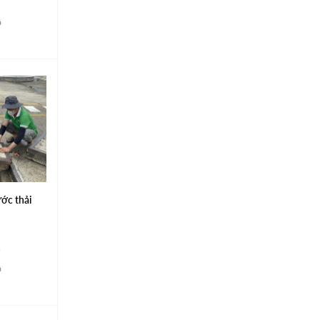
á
ớc thải
á