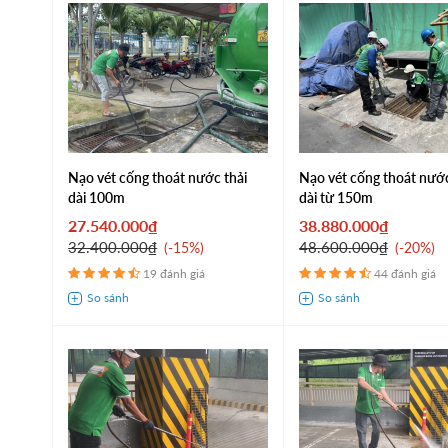
Nạo vét cống thoát nước thải
Nạo vét cống thoát nước
dài 100m
dài từ 150m
27.540.000₫
38.880.000₫
32.400.000₫
48.600.000₫
-15%
-20%
19 đánh giá
44 đánh giá