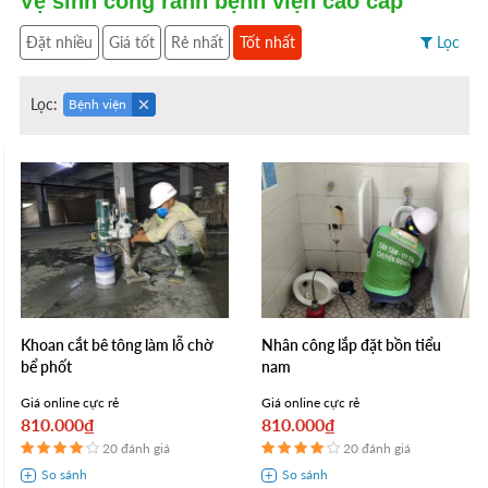
Vệ sinh cống rãnh bệnh viện cao cấp
Đặt nhiều
Giá tốt
Rẻ nhất
Tốt nhất
Lọc
Lọc:
Bệnh viện
Khoan cắt bê tông làm lỗ chờ
Nhân công lắp đặt bồn tiểu
bể phốt
nam
Giá online cực rẻ
Giá online cực rẻ
810.000₫
810.000₫
20 đánh giá
20 đánh giá