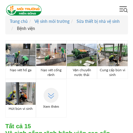
Trang chủ
Vệ sinh môi trường
Sửa thiết bị nhà vệ sinh
Bệnh viện
Nạo vét hố ga
Nạo vét cống
Vận chuyển
Cung cấp bùn vi
rãnh
nước thải
sinh
Xem thêm
Hút bùn vi sinh
Tất cả
15