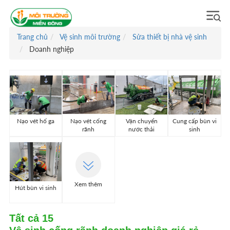
Trang chủ
Vệ sinh môi trường
Sửa thiết bị nhà vệ sinh
Doanh nghiệp
Nạo vét hố ga
Nạo vét cống
Vận chuyển
Cung cấp bùn vi
rãnh
nước thải
sinh
Xem thêm
Hút bùn vi sinh
Tất cả
15