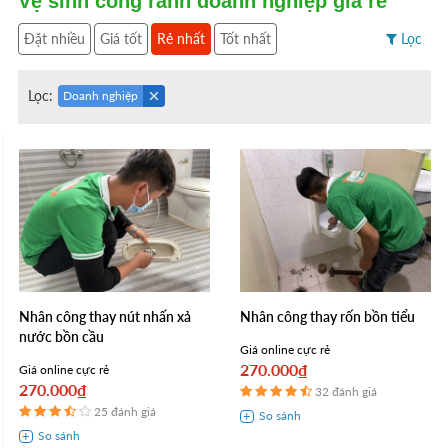
Vệ sinh cống rãnh doanh nghiệp giá rẻ
Đặt nhiều
Giá tốt
Rẻ nhất
Tốt nhất
Lọc
Lọc:
Doanh nghiệp
Nhân công thay nút nhấn xả
Nhân công thay rốn bồn tiểu
nước bồn cầu
Giá online cực rẻ
270.000₫
Giá online cực rẻ
270.000₫
32 đánh giá
25 đánh giá