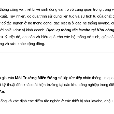
hống cống và thiết bị vệ sinh đóng vai trò vô cùng quan trọng trong
uất. Tuy nhiên, do quá trình sử dụng liên tục và sự tích tụ của chất
 tắc nghẽn ở hệ thống cống, đặc biệt là ở các hệ thống lavabo, c
với nhiều đơn vị kinh doanh.
Dịch vụ thông tắc lavabo tại Khu côn
 lý triệt để, an toàn và hiệu quả cho các hệ thống vệ sinh, giúp c
ường và sức khỏe cộng đồng.
n gia của
Môi Trường Miền Đông
sẽ lập tức tiếp nhận thông tin qua
gũ kỹ thuật đến khảo sát hiện trường tại các khu công nghiệp trọng 
An
.
cống và xác định các điểm tắc nghẽn ở các thiết bị như lavabo, chậu