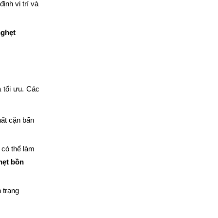
ịnh vị trí và
nghẹt
 tối ưu. Các
hất cặn bẩn
 có thể làm
hẹt bồn
 trạng