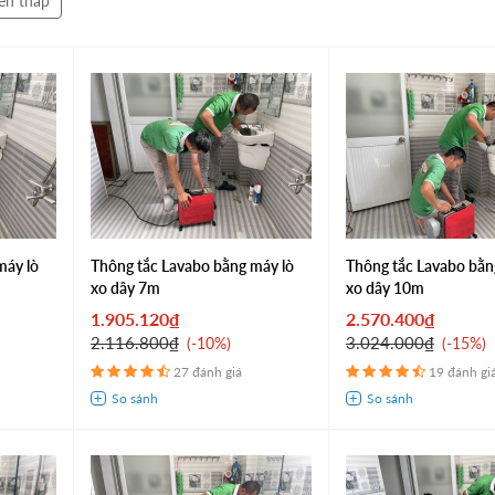
ến thấp
máy lò
Thông tắc Lavabo bằng máy lò
Thông tắc Lavabo bằn
xo dây 7m
xo dây 10m
1.905.120₫
2.570.400₫
2.116.800₫
3.024.000₫
-10%
-15%
27 đánh giá
19 đánh gi