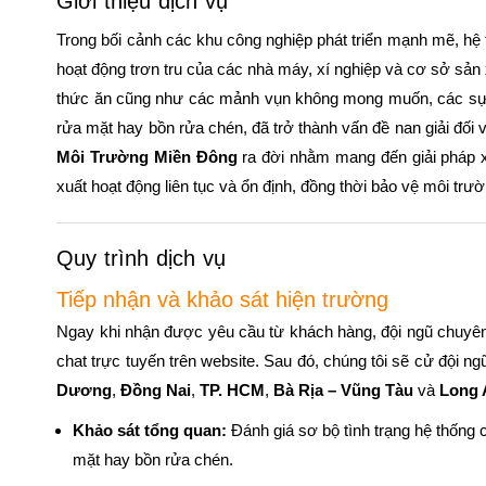
Giới thiệu dịch vụ
Trong bối cảnh các khu công nghiệp phát triển mạnh mẽ, hệ t
hoạt động trơn tru của các nhà máy, xí nghiệp và cơ sở sản x
thức ăn cũng như các mảnh vụn không mong muốn, các sự cố
rửa mặt hay bồn rửa chén, đã trở thành vấn đề nan giải đối 
Môi Trường Miền Đông
ra đời nhằm mang đến giải pháp xử
xuất hoạt động liên tục và ổn định, đồng thời bảo vệ môi tr
Quy trình dịch vụ
Tiếp nhận và khảo sát hiện trường
Ngay khi nhận được yêu cầu từ khách hàng, đội ngũ chuyê
chat trực tuyến trên website. Sau đó, chúng tôi sẽ cử đội n
Dương
,
Đồng Nai
,
TP. HCM
,
Bà Rịa – Vũng Tàu
và
Long 
Khảo sát tổng quan:
Đánh giá sơ bộ tình trạng hệ thống 
mặt hay bồn rửa chén.