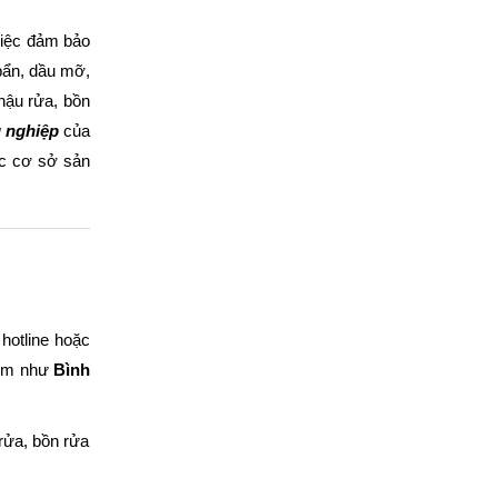
 việc đảm bảo
 bẩn, dầu mỡ,
hậu rửa, bồn
g nghiệp
của
ác cơ sở sản
 hotline hoặc
điểm như
Bình
 rửa, bồn rửa