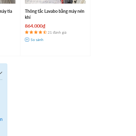
máy tia
Thông tắc Lavabo bằng máy nén
khí
864.000₫
21 đánh giá
ân