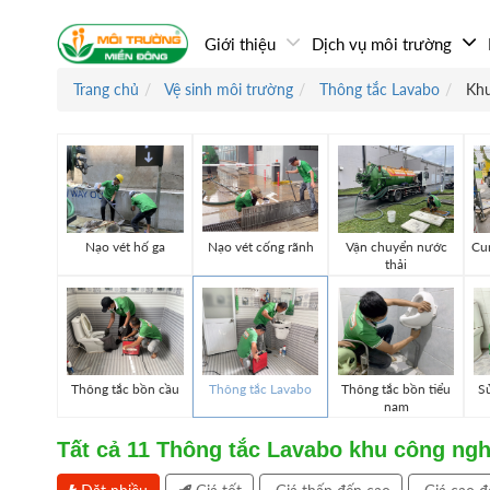
Giới thiệu
Dịch vụ môi trường
Trang chủ
Vệ sinh môi trường
Thông tắc Lavabo
Khu
Nạo vét hố ga
Nạo vét cống rãnh
Vận chuyển nước
Cun
thải
Thông tắc bồn cầu
Thông tắc Lavabo
Thông tắc bồn tiểu
Sử
nam
Tất cả
11
Thông tắc Lavabo khu công ngh