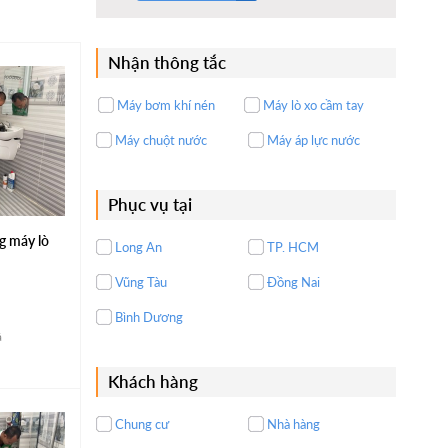
Nhận thông tắc
Máy bơm khí nén
Máy lò xo cầm tay
Máy chuột nước
Máy áp lực nước
Phục vụ tại
g máy lò
Long An
TP. HCM
Vũng Tàu
Đồng Nai
Bình Dương
á
Khách hàng
Chung cư
Nhà hàng