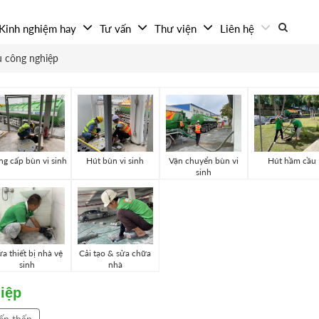
Kinh nghiệm hay
Tư vấn
Thư viện
Liên hệ
 công nghiệp
g cấp bùn vi sinh
Hút bùn vi sinh
Vận chuyển bùn vi
Hút hầm cầu
sinh
a thiết bị nhà vệ
Cải tạo & sửa chữa
sinh
nhà
iệp