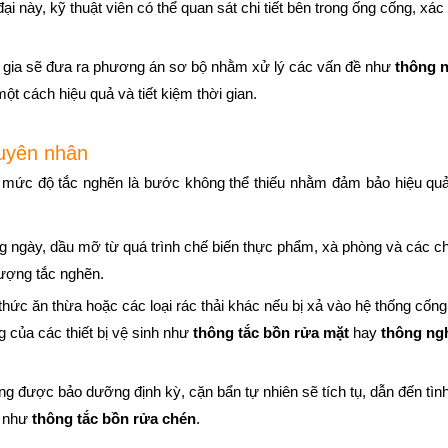
đại này, kỹ thuật viên có thể quan sát chi tiết bên trong ống cống, xác đ
n gia sẽ đưa ra phương án sơ bộ nhằm xử lý các vấn đề như
thông 
ột cách hiệu quả và tiết kiệm thời gian.
guyên nhân
ỡng mức độ tắc nghẽn là bước không thể thiếu nhằm đảm bảo hiệu quả
g ngày, dầu mỡ từ quá trình chế biến thực phẩm, xà phòng và các c
tượng tắc nghẽn.
c ăn thừa hoặc các loại rác thải khác nếu bị xả vào hệ thống cống
 của các thiết bị vệ sinh như
thông tắc bồn rửa mặt
hay
thông ng
g được bảo dưỡng định kỳ, cặn bẩn tự nhiên sẽ tích tụ, dẫn đến tình
g như
thông tắc bồn rửa chén
.