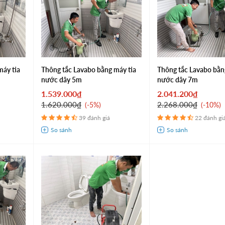
máy tia
Thông tắc Lavabo bằng máy tia
Thông tắc Lavabo bằn
nước dây 5m
nước dây 7m
1.539.000₫
2.041.200₫
1.620.000₫
2.268.000₫
-5%
-10%
39 đánh giá
22 đánh gi