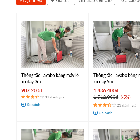
Đặt nhiều
Giá tốt
Giá thấp đến cao
Giá cao đ
Thông tắc Lavabo bằng máy lò
Thông tắc Lavabo bằng 
xo dây 3m
xo dây 5m
907.200₫
1.436.400₫
1.512.000₫
-5%
34 đánh giá
23 đánh giá