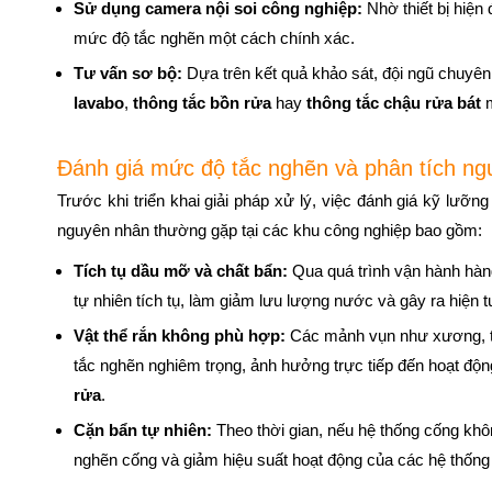
Sử dụng camera nội soi công nghiệp:
Nhờ thiết bị hiện 
mức độ tắc nghẽn một cách chính xác.
Tư vấn sơ bộ:
Dựa trên kết quả khảo sát, đội ngũ chuyê
lavabo
,
thông tắc bồn rửa
hay
thông tắc chậu rửa bát
m
Đánh giá mức độ tắc nghẽn và phân tích n
Trước khi triển khai giải pháp xử lý, việc đánh giá kỹ lư
nguyên nhân thường gặp tại các khu công nghiệp bao gồm:
Tích tụ dầu mỡ và chất bẩn:
Qua quá trình vận hành hàn
tự nhiên tích tụ, làm giảm lưu lượng nước và gây ra hiện 
Vật thể rắn không phù hợp:
Các mảnh vụn như xương, thứ
tắc nghẽn nghiêm trọng, ảnh hưởng trực tiếp đến hoạt động
rửa
.
Cặn bẩn tự nhiên:
Theo thời gian, nếu hệ thống cống khôn
nghẽn cống và giảm hiệu suất hoạt động của các hệ thốn