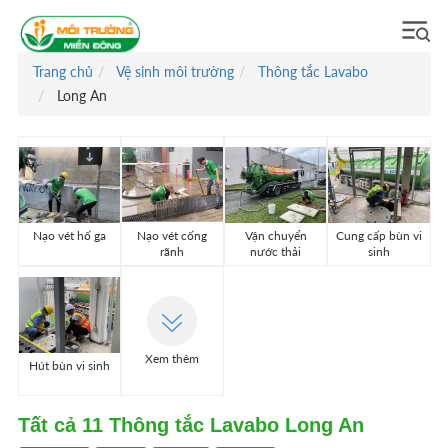
Trang chủ
Vệ sinh môi trường
Thông tắc Lavabo
Long An
Nạo vét hố ga
Nạo vét cống
Vận chuyển
Cung cấp bùn vi
rãnh
nước thải
sinh
Xem thêm
Hút bùn vi sinh
Tất cả
11
Thông tắc Lavabo Long An