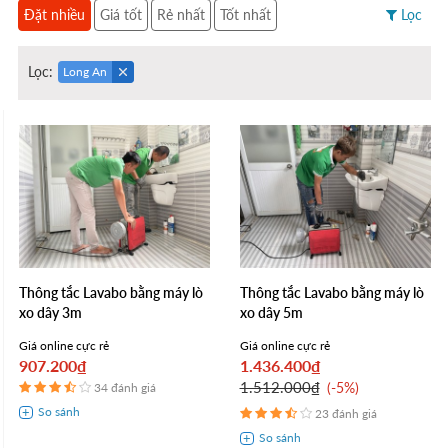
Đặt nhiều
Giá tốt
Rẻ nhất
Tốt nhất
Lọc
Lọc:
Long An
Thông tắc Lavabo bằng máy lò
Thông tắc Lavabo bằng máy lò
xo dây 3m
xo dây 5m
Giá online cực rẻ
Giá online cực rẻ
907.200₫
1.436.400₫
1.512.000₫
-5%
34 đánh giá
23 đánh giá