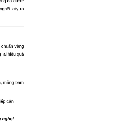
 cống đã được
 nghẽt xảy ra
êu chuẩn vàng
lại hiệu quả
ẩn, mảng bám
iếp cận
g nghẹt