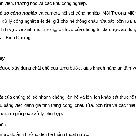
h viện, trường học và các khu công nghiệp.
ò xo công nghiệp
và camera nội soi công nghiệp, Môi Trường Miền
ử lý cống nghẽt triệt để, giữ cho hệ thống chậu rửa bát, bồn rửa a
lĩnh vực vệ sinh môi trường, dịch vụ của chúng tôi đã được áp dụn
 Nai, Bình Dương…
tay
ôi được xây dựng chặt chẽ qua từng bước, giúp khách hàng an tâm v
 của chúng tôi sẽ nhanh chóng liên hệ và lên lịch khảo sát thực tế 
bằng việc đánh giá tình trạng cống, chậu rửa, bồn rửa và các thiết 
đưa ra giải pháp xử lý phù hợp.
hẽn.
 mức độ ảnh hưởng đến hệ thống thoát nước.