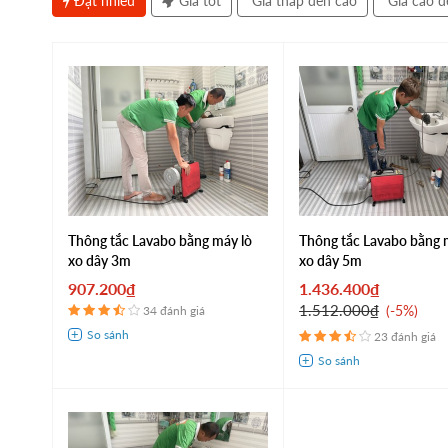
Đặt nhiều
Giá tốt
Giá thấp đến cao
Giá cao đ
Thông tắc Lavabo bằng máy lò
Thông tắc Lavabo bằng 
xo dây 3m
xo dây 5m
907.200₫
1.436.400₫
1.512.000₫
-5%
34 đánh giá
23 đánh giá