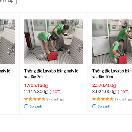
ến thấp
máy lò
Thông tắc Lavabo bằng máy lò
Thông tắc Lavabo bằn
xo dây 7m
xo dây 10m
1.905.120₫
2.570.400₫
2.116.800₫
3.024.000₫
-10%
-15%
27 đánh giá
19 đánh gi