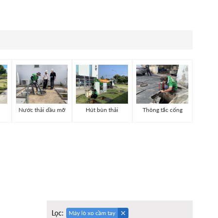
Nước thải dầu mỡ
Hút bùn thải
Thông tắc cống
Lọc:
Máy lò xo cầm tay