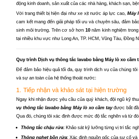
động kinh doanh, sản xuất của các nhà hàng, khách sạn, bện
Với trang thiết bị hiện đại như xe xịt nước áp lực cao,
Máy l
cam kết mang đến giải pháp tối ưu và chuyên sâu, đảm bảo x
sinh môi trường. Trên cơ sở hơn
10
năm kinh nghiệm trong 
tại nhiều khu vực như Long An, TP. HCM, Vũng Tàu, Đồng
Quy trình Dịch vụ thông tắc lavabo bằng Máy lò xo cầm 
Để đảm bảo hiệu quả tối đa, quy trình dịch vụ của chúng t
và sự an toàn của hệ thống thoát nước:
1. Tiếp nhận và khảo sát tại hiện trường
Ngay khi nhận được yêu cầu của quý khách, đội ngũ kỹ thuật
vụ thông tắc lavabo bằng Máy lò xo cầm tay
được bắt đầu 
Qua đó, chúng tôi xác định được mức độ tắc nghẽn và từ đó 
Thông tắc chậu rửa
: Khảo sát kỹ lưỡng từng vị trí tắc ng
Thông nghẹt bồn rửa
: Xác định nguồn gốc của sự cố và