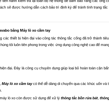
 sẽ tiến hành kiểm tra lại toàn bộ hệ thống để đảm bảo rằng các ống
ách sẽ được hướng dẫn cách bảo trì định kỳ để tránh tình trạng tắc
lavabo bằng Máy lò xo cầm tay
 các thiết bị hiện đại vào công tác thông tắc cống đã trở thành ti
úng tôi luôn tiên phong trong việc ứng dụng công nghệ cao để mang 
o hiện đại. Đây là công cụ chuyên dụng giúp loại bỏ hoàn toàn cặn b
c,
Máy lò xo cầm tay
có thể dễ dàng di chuyển qua các khúc uốn và t
n.
, máy lò xo còn được sử dụng để xử lý
thông tắc bồn rửa bát
,
thôn