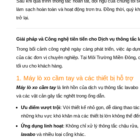
Sau khi quá trình thông tắc hoàn tất, đội ngũ của chúng tôi
làm sạch hoàn toàn và hoạt động trơn tru. Đồng thời, quý kh
trở lại.
Giải pháp và Công nghệ tiên tiến cho Dịch vụ thông tắc 
Trong bối cảnh công nghệ ngày càng phát triển, việc áp dụng
của các đơn vị chuyên nghiệp. Tại Môi Trường Miền Đông, ch
tối ưu cho khách hàng.
1. Máy lò xo cầm tay và các thiết bị hỗ trợ
Máy lò xo cầm tay
là linh hồn của dịch vụ thông tắc lavab
và các vật cản gây tắc nghẽt trong ống dẫn.
Ưu điểm vượt trội
: Với thiết kế nhỏ gọn, dễ dàng thao tá
những khu vực khó khăn mà các thiết bị lớn không thể đế
Ứng dụng linh hoạt
: Không chỉ xử lý thông tắc chậu rửa
lavabo
và nhiều loại cống khác.