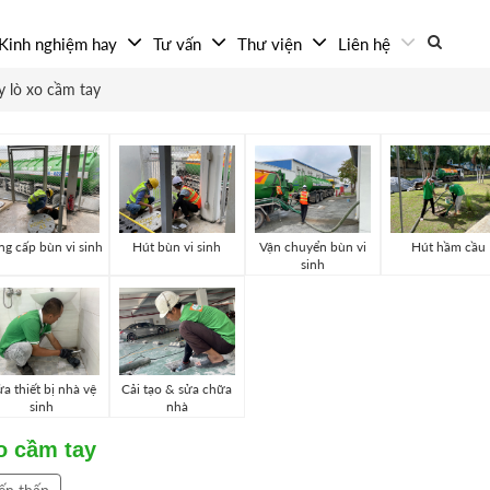
Kinh nghiệm hay
Tư vấn
Thư viện
Liên hệ
 lò xo cầm tay
g cấp bùn vi sinh
Hút bùn vi sinh
Vận chuyển bùn vi
Hút hầm cầu
sinh
a thiết bị nhà vệ
Cải tạo & sửa chữa
sinh
nhà
o cầm tay