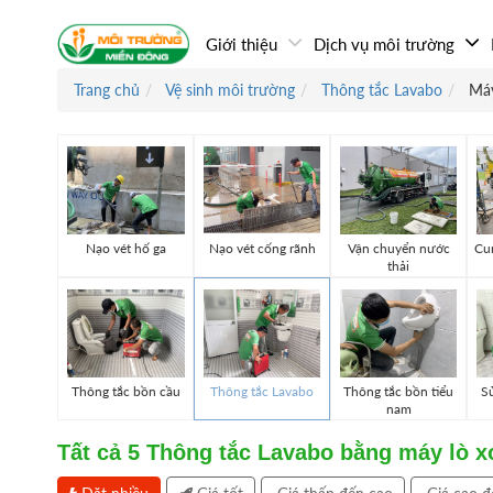
Giới thiệu
Dịch vụ môi trường
Trang chủ
Vệ sinh môi trường
Thông tắc Lavabo
Máy
Nạo vét hố ga
Nạo vét cống rãnh
Vận chuyển nước
Cun
thải
Thông tắc bồn cầu
Thông tắc Lavabo
Thông tắc bồn tiểu
Sử
nam
Tất cả
5
Thông tắc Lavabo bằng máy lò x