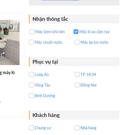
Nhận thông tắc
Máy bơm khí nén
Máy lò xo cầm tay
Máy chuột nước
Máy áp lực nước
Phục vụ tại
g máy lò
Long An
TP. HCM
Vũng Tàu
Đồng Nai
Bình Dương
á
Khách hàng
Chung cư
Nhà hàng