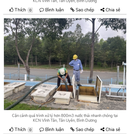
KCN Vĩnh Tân, Tân Uyên, Bình Dương
Thích
Bình luận
Sao chép
Chia sẻ
0
Cận cảnh quá trình xử lý hơn 800m3 nước thải nhanh chóng tại
KCN Vĩnh Tân, Tân Uyên, Bình Dương
Thích
Bình luận
Sao chép
Chia sẻ
0