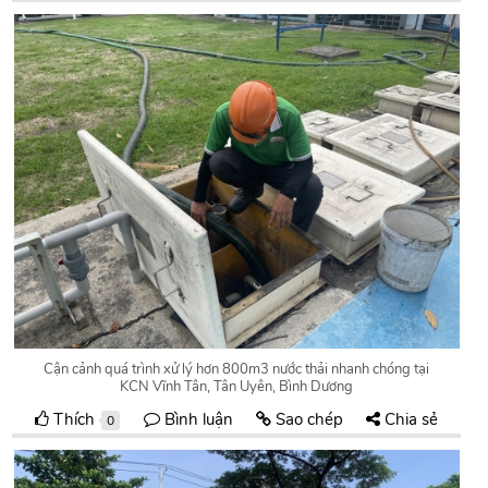
Cận cảnh quá trình xử lý hơn 800m3 nước thải nhanh chóng tại
KCN Vĩnh Tân, Tân Uyên, Bình Dương
Thích
Bình luận
Sao chép
Chia sẻ
0