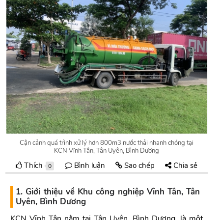
Cận cảnh quá trình xử lý hơn 800m3 nước thải nhanh chóng tại
KCN Vĩnh Tân, Tân Uyên, Bình Dương
Thích
Bình luận
Sao chép
Chia sẻ
0
1. Giới thiệu về Khu công nghiệp Vĩnh Tân, Tân
Uyên, Bình Dương
KCN Vĩnh Tân nằm tại Tân Uyên, Bình Dương, là một