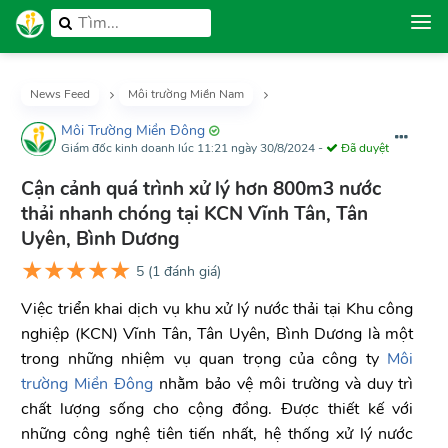
News Feed
Môi trường Miền Nam
Môi Trường Miền Đông
Giám đốc kinh doanh
lúc 11:21 ngày 30/8/2024
-
Đã duyệt
Cận cảnh quá trình xử lý hơn 800m3 nước
thải nhanh chóng tại KCN Vĩnh Tân, Tân
Uyên, Bình Dương
★
★
★
★
★
5
(
1
đánh giá)
Việc triển khai dịch vụ khu xử lý nước thải tại Khu công
nghiệp (KCN) Vĩnh Tân, Tân Uyên, Bình Dương là một
trong những nhiệm vụ quan trọng của công ty
Môi
trường Miền Đông
nhằm bảo vệ môi trường và duy trì
chất lượng sống cho cộng đồng. Được thiết kế với
những công nghệ tiên tiến nhất, hệ thống xử lý nước