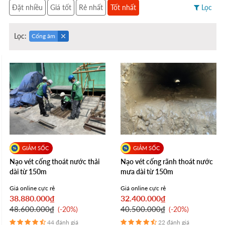
Đặt nhiều
Giá tốt
Rẻ nhất
Tốt nhất
Lọc
Lọc:
Cống âm
Nạo vét cống thoát nước thải
Nạo vét cống rãnh thoát nước
dài từ 150m
mưa dài từ 150m
Giá online cực rẻ
Giá online cực rẻ
38.880.000₫
32.400.000₫
48.600.000₫
40.500.000₫
-20%
-20%
44 đánh giá
22 đánh giá