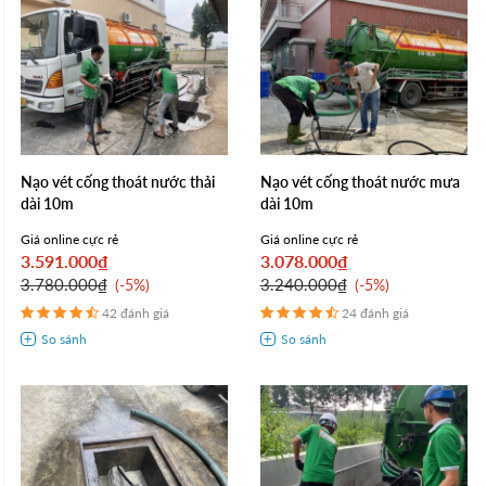
Nạo vét cống thoát nước thải
Nạo vét cống thoát nước mưa
dài 10m
dài 10m
Giá online cực rẻ
Giá online cực rẻ
3.591.000₫
3.078.000₫
3.780.000₫
3.240.000₫
-5%
-5%
42 đánh giá
24 đánh giá