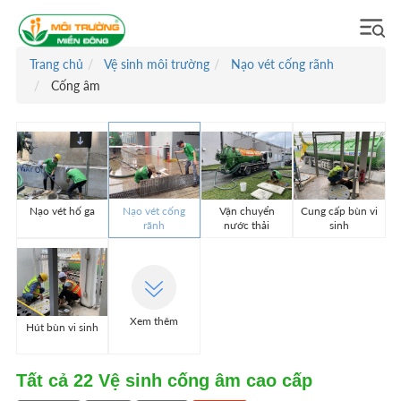
Trang chủ
Vệ sinh môi trường
Nạo vét cống rãnh
Cống âm
Nạo vét hố ga
Nạo vét cống
Vận chuyển
Cung cấp bùn vi
rãnh
nước thải
sinh
Xem thêm
Hút bùn vi sinh
Tất cả
22
Vệ sinh cống âm cao cấp