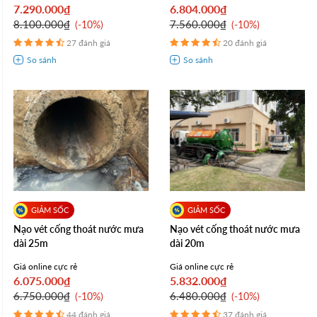
7.290.000₫
6.804.000₫
8.100.000₫
7.560.000₫
-10%
-10%
27 đánh giá
20 đánh giá
Nạo vét cống thoát nước mưa
Nạo vét cống thoát nước mưa
dài 25m
dài 20m
Giá online cực rẻ
Giá online cực rẻ
6.075.000₫
5.832.000₫
6.750.000₫
6.480.000₫
-10%
-10%
44 đánh giá
37 đánh giá