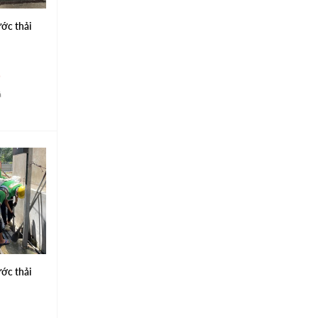
ớc thải
á
ớc thải