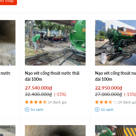
ến thấp
t nước
Nạo vét cống thoát nước thải
Nạo vét cống thoát 
dài 100m
dài 100m
27.540.000₫
22.950.000₫
32.400.000₫
27.000.000₫
-15%
-15%
19 đánh giá
29 đánh gi