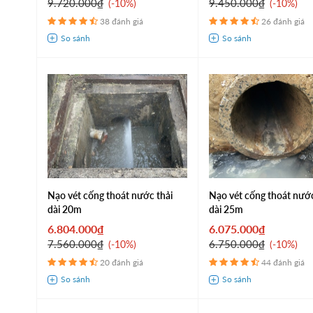
9.720.000₫
9.450.000₫
-10%
-10%
38 đánh giá
26 đánh giá
Nạo vét cống thoát nước thải
Nạo vét cống thoát nư
dài 20m
dài 25m
6.804.000₫
6.075.000₫
7.560.000₫
6.750.000₫
-10%
-10%
20 đánh giá
44 đánh giá