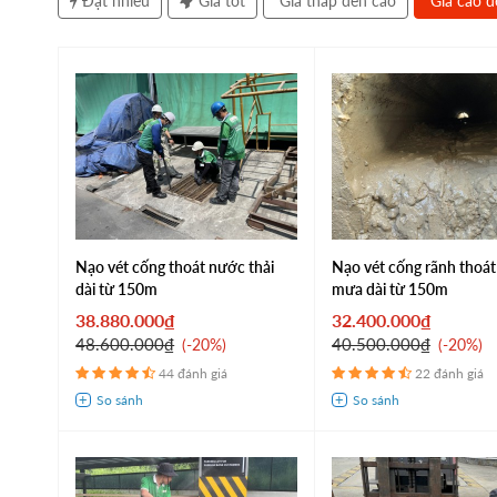
Đặt nhiều
Giá tốt
Giá thấp đến cao
Giá cao đ
Nạo vét cống thoát nước thải
Nạo vét cống rãnh thoá
dài từ 150m
mưa dài từ 150m
38.880.000₫
32.400.000₫
48.600.000₫
40.500.000₫
-20%
-20%
44 đánh giá
22 đánh giá