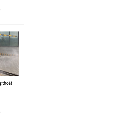
á
 thoát
á