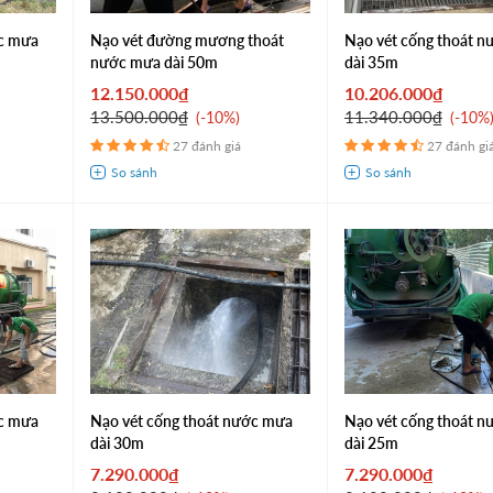
ớc mưa
Nạo vét đường mương thoát
Nạo vét cống thoát nư
nước mưa dài 50m
dài 35m
12.150.000₫
10.206.000₫
13.500.000₫
11.340.000₫
-10%
-10%
27 đánh giá
27 đánh gi
ớc mưa
Nạo vét cống thoát nước mưa
Nạo vét cống thoát nư
dài 30m
dài 25m
7.290.000₫
7.290.000₫