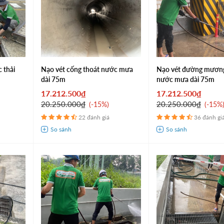
 thải
Nạo vét cống thoát nước mưa
Nạo vét đường mương
dài 75m
nước mưa dài 75m
17.212.500₫
17.212.500₫
20.250.000₫
20.250.000₫
-15%
-15%
22 đánh giá
36 đánh gi