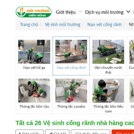
Giới thiệu
Dịch vụ môi trường
Trang chủ
Vệ sinh môi trường
Nạo vét cống rãnh
Nh
Nạo vét hố ga
Nạo vét cống rãnh
Vận chuyển nước
Cun
thải
Thông tắc bồn cầu
Thông tắc Lavabo
Thông tắc bồn tiểu
Sử
nam
Tất cả
26
Vệ sinh cống rãnh nhà hàng ca