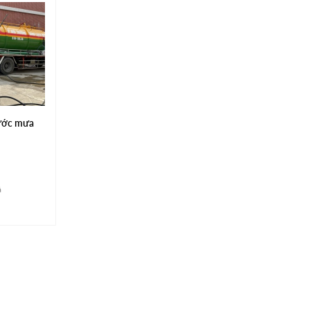
nước mưa
á