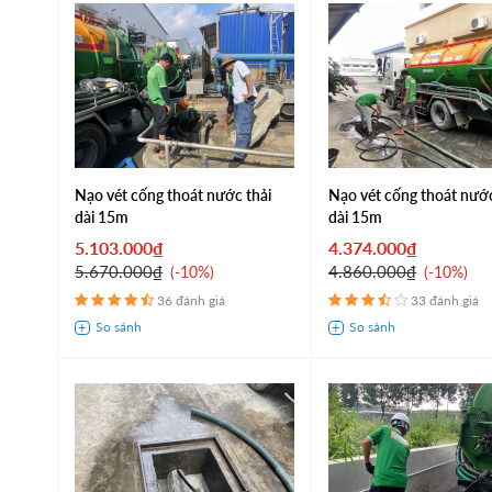
Nạo vét cống thoát nước thải
Nạo vét cống thoát nư
dài 15m
dài 15m
5.103.000₫
4.374.000₫
5.670.000₫
4.860.000₫
-10%
-10%
36 đánh giá
33 đánh giá