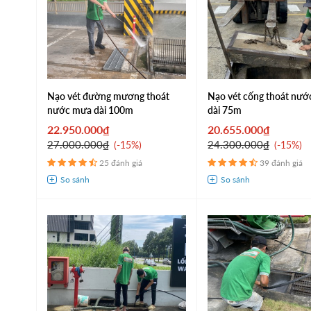
Nạo vét đường mương thoát
Nạo vét cống thoát nước
nước mưa dài 100m
dài 75m
22.950.000₫
20.655.000₫
27.000.000₫
24.300.000₫
-15%
-15%
25 đánh giá
39 đánh giá