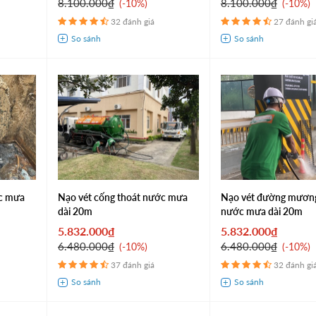
8.100.000₫
8.100.000₫
-10%
-10%
32 đánh giá
27 đánh gi
ớc mưa
Nạo vét cống thoát nước mưa
Nạo vét đường mương
dài 20m
nước mưa dài 20m
5.832.000₫
5.832.000₫
6.480.000₫
6.480.000₫
-10%
-10%
37 đánh giá
32 đánh gi