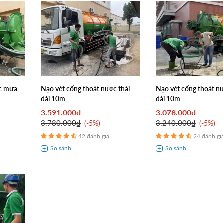
ớc mưa
Nạo vét cống thoát nước thải
Nạo vét cống thoát 
dài 10m
dài 10m
3.591.000₫
3.078.000₫
3.780.000₫
3.240.000₫
-5%
-5%
42 đánh giá
24 đánh gi