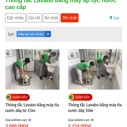
Thông tắc Lavabo bằng máy áp lực nước
cao cấp
Đặt nhiều
Giá tốt
Rẻ nhất
Tốt nhất
Lọc
Lọc:
Máy áp lực nước
Thông tắc Lavabo bằng máy tia
Thông tắc Lavabo bằng máy tia
nước dây từ 15m
nước dây 10m
Giá online cực rẻ
Giá online cực rẻ
3.888.000₫
2.754.000₫