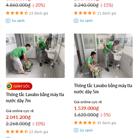
4.860.000₫
3.240.000₫
-20%
-15%
23 đánh giá
21 đánh giá
Thông tắc Lavabo bằng máy tia
nước dây 5m
Thông tắc Lavabo bằng máy tia
nước dây 7m
Giá online cực rẻ
1.539.000₫
Giá online cực rẻ
1.620.000₫
-5%
2.041.200₫
39 đánh giá
2.268.000₫
-10%
22 đánh giá