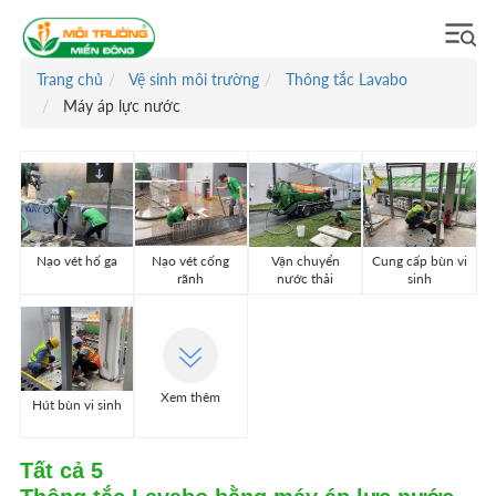
Trang chủ
Vệ sinh môi trường
Thông tắc Lavabo
Máy áp lực nước
Nạo vét hố ga
Nạo vét cống
Vận chuyển
Cung cấp bùn vi
rãnh
nước thải
sinh
Xem thêm
Hút bùn vi sinh
Tất cả
5